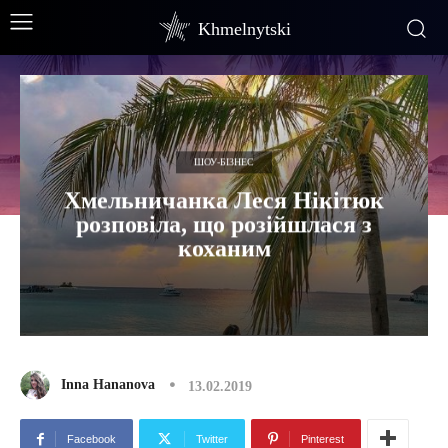
Khmelnytski
ШОУ-БІЗНЕС
Хмельничанка Леся Нікітюк
розповіла, що розійшлася з
коханим
Inna Hananova
13.02.2019
Facebook
Twitter
Pinterest