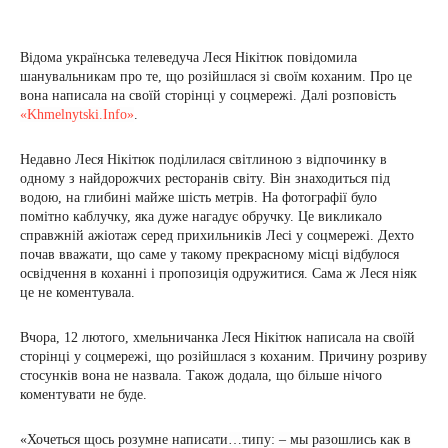
Відома українська телеведуча Леся Нікітюк повідомила
шанувальникам про те, що розійшлася зі своїм коханим. Про це
вона написала на своїй сторінці у соцмережі. Далі розповість
«Khmelnytski.Info
»
.
Недавно Леся Нікітюк поділилася світлиною з відпочинку в
одному з найдорожчих ресторанів світу. Він знаходиться під
водою, на глибині майже шість метрів. На фотографії було
помітно каблучку, яка дуже нагадує обручку. Це викликало
справжній ажіотаж серед прихильників Лесі у соцмережі. Дехто
почав вважати, що саме у такому прекрасному місці відбулося
освідчення в коханні і пропозиція одружитися. Сама ж Леся ніяк
це не коментувала.
Вчора, 12 лютого, хмельничанка Леся Нікітюк написала на своїй
сторінці у соцмережі, що розійшлася з коханим. Причину розриву
стосунків вона не назвала. Також додала, що більше нічого
коментувати не буде.
«Хочеться щось розумне написати…типу: – мы разошлись как в