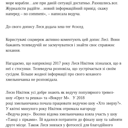
море корабли…але при даній ситуації достатньо..Разошлись.все.
Журналісти радійте…новий інформаційний привід. скажу
наперед – no comment
», – написала ведуча.
До свого допису Леся додала хеш-тег #сосед.
Користувачі соцмереж активно коментують цей допис Лесі. Вони
бажають телеведучій не засмучуватися і знайти своє справжнє
кохання.
Нагадаємо, що наприкінці 2017 року Леся Нікітюк зізналася, що в
неї є стосунки. Телеведуча розповіла, що зустрічається зі своїм
сусідом. Більше жодної інформації про свого коханого
хмельничанка не розповідала.
Лесю Нікітюк усі добре знають як ведучу популярного тревел-
шоу «Орел та решка» та «Вокруг М». У 2018
році хмельничанка почала працювати ведучою шоу «Хто зверху?».
У квітні минулого року Нікітюк отримала нагороду
«Ведуча року». Восени відома хмельничанка взяла участь у шоу
«Танці з зірками». Їй вдалося потрапити до фіналу шоу та зайняти
друге місце. Також Леся знялася у фотосесії для благодійного