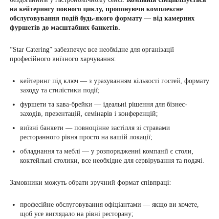
на кейтерингу повного циклу, пропонуючи комплексне
обслуговування подій будь-якого формату — від камерних
фуршетів до масштабних банкетів.
“Star Catering” забезпечує все необхідне для організації
професійного виїзного харчування:
кейтеринг під ключ — з урахуванням кількості гостей, формату
заходу та стилістики події;
фуршети та кава-брейки — ідеальні рішення для бізнес-
заходів, презентацій, семінарів і конференцій;
виїзні банкети — повноцінне застілля зі стравами
ресторанного рівня просто на вашій локації;
обладнання та меблі — у розпорядженні компанії є столи,
коктейльні столики, все необхідне для сервірування та подачі.
Замовники можуть обрати зручний формат співпраці:
професійне обслуговування офіціантами — якщо ви хочете,
щоб усе виглядало на рівні ресторану;