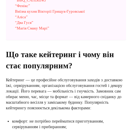
“BBQ_CATERING”
“Фенікс”
Виїзна кухня Вікторії Грищук-Гуровської
“Аліса”
“Два Гуся”
“Магія Смаку Марі”
Що таке кейтеринг і чому він
стає популярним?
Кейтеринг — це професійне обслуговування заходів з доставкою
їжі, сервіруванням, організацією обслуговування гостей і декору
локації. Його перевага — мобільність і гнучкість. Замовник сам
обирає меню, час, місце та формат — від камерного сніданку до
масштабного весілля у заміському будинку. Популярність
кейтерингу пояснюється декількома факторами:
комфорт: не потрібно перейматися приготуванням,
сервіруванням і прибиранням;