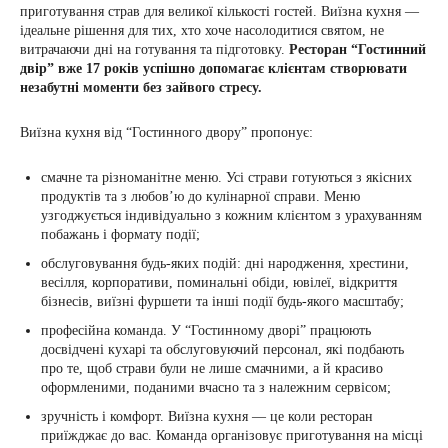
приготування страв для великої кількості гостей. Виїзна кухня —
ідеальне рішення для тих, хто хоче насолодитися святом, не
витрачаючи дні на готування та підготовку.
Ресторан “Гостинний
двір” вже 17 років успішно допомагає клієнтам створювати
незабутні моменти без зайвого стресу.
Виїзна кухня від “Гостинного двору” пропонує:
смачне та різноманітне меню. Усі страви готуються з якісних
продуктів та з любов’ю до кулінарної справи. Меню
узгоджується індивідуально з кожним клієнтом з урахуванням
побажань і формату події;
обслуговування будь-яких подій: дні народження, хрестини,
весілля, корпоративи, поминальні обіди, ювілеї, відкриття
бізнесів, виїзні фуршети та інші події будь-якого масштабу;
професійна команда. У “Гостинному дворі” працюють
досвідчені кухарі та обслуговуючий персонал, які подбають
про те, щоб страви були не лише смачними, а й красиво
оформленими, поданими вчасно та з належним сервісом;
зручність і комфорт. Виїзна кухня — це коли ресторан
приїжджає до вас. Команда організовує приготування на місці