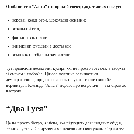
Особливістю “Аліси” є широкий спектр додаткових послуг:
короваї, кенді бари, шоколадні фонтани;
козацький стіл;
фонтани з напоями;
кейтеринг, фуршети з доставкою;
комплексні обіди на замовлення.
Тут працюють досвідчені кухарі, які не просто готують, а творять
зі смаком і любов’ю. Цінова політика залишається
демократичною, що дозволяє організувати гарне свято без
перевитрат. Команда “Аліси” подбає про всі деталі — від страв до
настрою.
“Два Гуся”
Це не просто бістро, а місце, яке підходить для швидких обідів,
теплих зустрічей з друзями чи невеликих святкувань. Страви тут