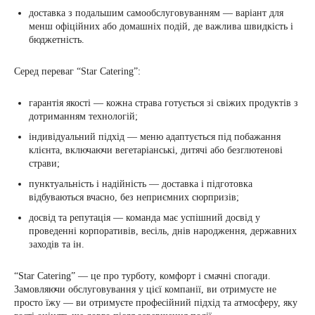
доставка з подальшим самообслуговуванням — варіант для
менш офіційних або домашніх подій, де важлива швидкість і
бюджетність.
Серед переваг “Star Catering”:
гарантія якості — кожна страва готується зі свіжих продуктів з
дотриманням технологій;
індивідуальний підхід — меню адаптується під побажання
клієнта, включаючи вегетаріанські, дитячі або безглютенові
страви;
пунктуальність і надійність — доставка і підготовка
відбуваються вчасно, без неприємних сюрпризів;
досвід та репутація — команда має успішний досвід у
проведенні корпоративів, весіль, днів народження, державних
заходів та ін.
“Star Catering” — це про турботу, комфорт і смачні спогади.
Замовляючи обслуговування у цієї компанії, ви отримуєте не
просто їжу — ви отримуєте професійний підхід та атмосферу, яку