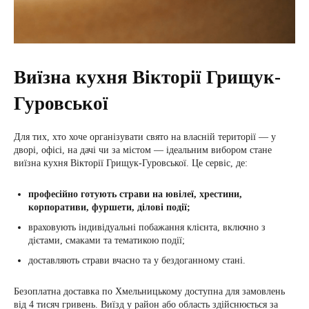
Виїзна кухня Вікторії Грищук-
Гуровської
Для тих, хто хоче організувати свято на власній території — у
дворі, офісі, на дачі чи за містом — ідеальним вибором стане
виїзна кухня Вікторії Грищук-Гуровської. Це сервіс, де:
професійно готують страви на ювілеї, хрестини,
корпоративи, фуршети, ділові події;
враховують індивідуальні побажання клієнта, включно з
дієтами, смаками та тематикою події;
доставляють страви вчасно та у бездоганному стані.
Безоплатна доставка по Хмельницькому доступна для замовлень
від 4 тисяч гривень. Виїзд у район або область здійснюється за