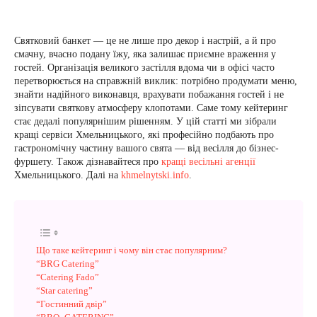
Святковий банкет — це не лише про декор і настрій, а й про
смачну, вчасно подану їжу, яка залишає приємне враження у
гостей. Організація великого застілля вдома чи в офісі часто
перетворюється на справжній виклик: потрібно продумати меню,
знайти надійного виконавця, врахувати побажання гостей і не
зіпсувати святкову атмосферу клопотами. Саме тому кейтеринг
стає дедалі популярнішим рішенням. У цій статті ми зібрали
кращі сервіси Хмельницького, які професійно подбають про
гастрономічну частину вашого свята — від весілля до бізнес-
фуршету. Також дізнавайтеся про
кращі весільні агенції
Хмельницького. Далі на
khmelnytski.info
.
Що таке кейтеринг і чому він стає популярним?
“BRG Catering”
“Catering Fado”
“Star catering”
“Гостинний двір”