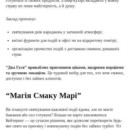
готуються зі свіжих продуктів, а шеф-кухарі вкладають у кожну
страву не лише майстерність, а й душу.
Заклад пропонує:
святкування днів народжень у затишній атмосфері;
виїзні фуршети для подій в офісі чи на відкритому повітрі;
організацію урочистих подій з доставкою смачних домашніх
страв.
“Два Гуся” приваблює приємними цінами, щедрими порціями
та зручною локацією.
Це чудовий вибір для тих, хто хоче смачно,
доступно і без зайвих клопотів.
“Магія Смаку Марі”
Ви плануєте святкування важливої події вдома, але не маєте
бажання або сил готувати? Більше не варто хвилюватися.
Кейтеринг — це сучасне рішення, яке дозволяє перетворити будь-
яке свято на приємну і невимушену подію без зайвих турбот. Усі