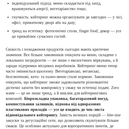
індивідуальний підхід: меню складається під захід,
враховуються алергії, вегетаріанство тощо;
гнучкість: кейтеринг можна організувати де завгодно — у лісі,
офісі, приватному дворі або на даху;
тренд на естетику: фотогенічні столи, finger food, декор — усе
це приваблює сучасних гостей.
Свіжість і походження продуктів сьогодні мають критичне
значення. Все більше замовників очікують на меню, складене з
локальних інгредієнтів — не лише з екологічних міркувань, а й
заради підтримки місцевих виробників. Кейтеринг-меню тепер
часто змінюється щосезону. Вегетаріанські, веганські,
безглютенові, кето- та палео-меню стали нормою. Замовники
очікують, що кейтеринг зможе задовольнити різноманітні
дієтичні запити без компромісу у смаку чи естетиці подачі. Zero
waste — це не лише тренд, а й виклик для кейтерингових
компаній.
Біорозкладна упаковка, багаторазовий посуд,
компостування залишків, відмова від одноразових
пластикових приладів — усе це входить до чек-листа
відповідального кейтерингу.
Замість великих порцій — bite-size
закуски та дегустаційні сети, що дозволяють скуштувати більше
смаків. Це особливо актуально для корпоративних івентів, де