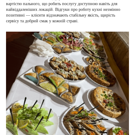
вартістю пального, що робить послугу доступною навіть для
найвіддаленіших локацій. Відгуки про роботу кухні незмінно
позитивні — клієнти відзначають стабільну якість, щирість
сервісу та добрий смак у кожній страві.