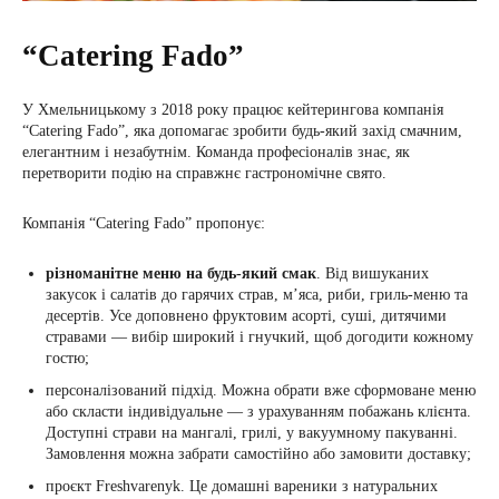
“Catering Fado”
У Хмельницькому з 2018 року працює кейтерингова компанія
“Catering Fado”, яка допомагає зробити будь-який захід смачним,
елегантним і незабутнім. Команда професіоналів знає, як
перетворити подію на справжнє гастрономічне свято.
Компанія “Catering Fado” пропонує:
різноманітне меню на будь-який смак
. Від вишуканих
закусок і салатів до гарячих страв, м’яса, риби, гриль-меню та
десертів. Усе доповнено фруктовим асорті, суші, дитячими
стравами — вибір широкий і гнучкий, щоб догодити кожному
гостю;
персоналізований підхід. Можна обрати вже сформоване меню
або скласти індивідуальне — з урахуванням побажань клієнта.
Доступні страви на мангалі, грилі, у вакуумному пакуванні.
Замовлення можна забрати самостійно або замовити доставку;
проєкт Freshvarenyk. Це домашні вареники з натуральних