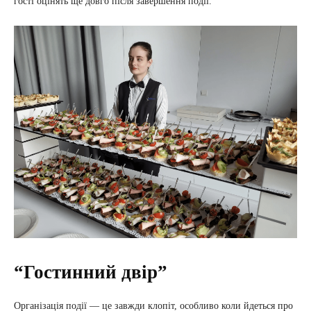
гості оцінять ще довго після завершення події.
“Гостинний двір”
Організація події — це завжди клопіт, особливо коли йдеться про