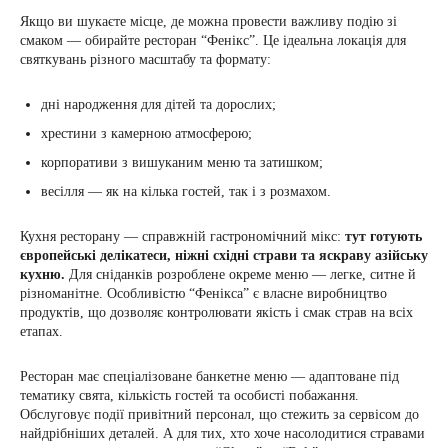
Якщо ви шукаєте місце, де можна провести важливу подію зі
смаком — обирайте ресторан “Фенікс”. Це ідеальна локація для
святкувань різного масштабу та формату:
дні народження для дітей та дорослих;
хрестини з камерною атмосферою;
корпоративи з вишуканим меню та затишком;
весілля — як на кілька гостей, так і з розмахом.
Кухня ресторану — справжній гастрономічний мікс:
тут готують
європейські делікатеси, ніжні східні страви та яскраву азійську
кухню.
Для сніданків розроблене окреме меню — легке, ситне й
різноманітне. Особливістю “Фенікса” є власне виробництво
продуктів, що дозволяє контролювати якість і смак страв на всіх
етапах.
Ресторан має спеціалізоване банкетне меню — адаптоване під
тематику свята, кількість гостей та особисті побажання.
Обслуговує події привітний персонал, що стежить за сервісом до
найдрібніших деталей. А для тих, хто хоче насолодитися стравами