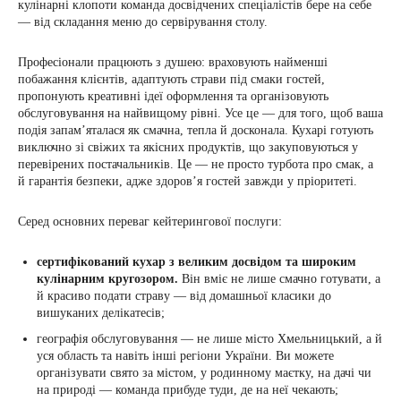
кулінарні клопоти команда досвідчених спеціалістів бере на себе
— від складання меню до сервірування столу.
Професіонали працюють з душею: враховують найменші
побажання клієнтів, адаптують страви під смаки гостей,
пропонують креативні ідеї оформлення та організовують
обслуговування на найвищому рівні. Усе це — для того, щоб ваша
подія запам’яталася як смачна, тепла й досконала. Кухарі готують
виключно зі свіжих та якісних продуктів, що закуповуються у
перевірених постачальників. Це — не просто турбота про смак, а
й гарантія безпеки, адже здоров’я гостей завжди у пріоритеті.
Серед основних переваг кейтерингової послуги:
сертифікований кухар з великим досвідом та широким
кулінарним кругозором.
Він вміє не лише смачно готувати, а
й красиво подати страву — від домашньої класики до
вишуканих делікатесів;
географія обслуговування — не лише місто Хмельницький, а й
уся область та навіть інші регіони України. Ви можете
організувати свято за містом, у родинному маєтку, на дачі чи
на природі — команда прибуде туди, де на неї чекають;