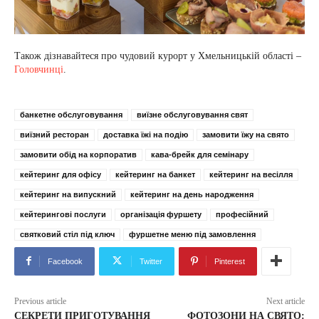
Також дізнавайтеся про чудовий курорт у Хмельницькій області –
Головчинці
.
банкетне обслуговування
виїзне обслуговування свят
виїзний ресторан
доставка їжі на подію
замовити їжу на свято
замовити обід на корпоратив
кава-брейк для семінару
кейтеринг для офісу
кейтеринг на банкет
кейтеринг на весілля
кейтеринг на випускний
кейтеринг на день народження
кейтерингові послуги
організація фуршету
професійний
святковий стіл під ключ
фуршетне меню під замовлення
Facebook
Twitter
Pinterest
Previous article
Next article
СЕКРЕТИ ПРИГОТУВАННЯ
ФОТОЗОНИ НА СВЯТО: