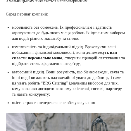
Хмельницькому виявляється неперевершеним.
Серед переваг компанії:
мобільність без обмежень. Їх професіоналізм і здатність
адаптуватися до будь-якого місця роблять їх ідеальним вибором
для подій різного масштабу та стилю;
комплексність та індивідуальний підхід. Враховуючи ваші
побажання і фінансові можливості, вони
допоможуть вам
скласти персональне меню
, створити сценарій святкування та
підібрати стиль оформлення інтерʼєру;
авторський підхід. Вони розуміють, що бізнес-заходи, свята та
інші події вимагають надзвичайної уваги до дрібниць, і саме
ця увага робить “BRG Catering” ідеальним вибором для тих,
кому важливо догодити кожному клієнтові, гостеві, партнеру
та навіть конкуренту;
якість страв та неперевершене обслуговування.