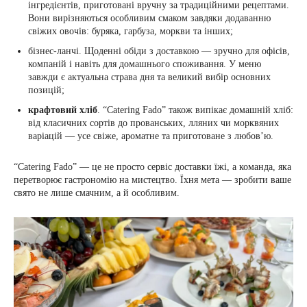
інгредієнтів, приготовані вручну за традиційними рецептами.
Вони вирізняються особливим смаком завдяки додаванню
свіжих овочів: буряка, гарбуза, моркви та інших;
бізнес-ланчі. Щоденні обіди з доставкою — зручно для офісів,
компаній і навіть для домашнього споживання. У меню
завжди є актуальна страва дня та великий вибір основних
позицій;
крафтовий хліб
. “Catering Fado” також випікає домашній хліб:
від класичних сортів до прованських, лляних чи морквяних
варіацій — усе свіже, ароматне та приготоване з любов’ю.
“Catering Fado” — це не просто сервіс доставки їжі, а команда, яка
перетворює гастрономію на мистецтво. Їхня мета — зробити ваше
свято не лише смачним, а й особливим.