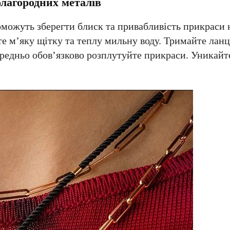
благородних металів
можуть зберегти блиск та привабливість прикраси н
е м’яку щітку та теплу мильну воду. Тримайте лан
редньо обов’язково розплутуйте прикраси. Уникайт