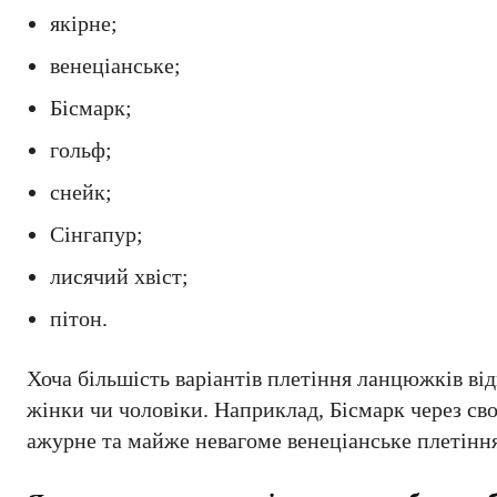
якірне;
венеціанське;
Бісмарк;
гольф;
снейк;
Сінгапур;
лисячий хвіст;
пітон.
Хоча більшість варіантів плетіння ланцюжків від
жінки чи чоловіки. Наприклад, Бісмарк через сво
ажурне та майже невагоме венеціанське плетіння