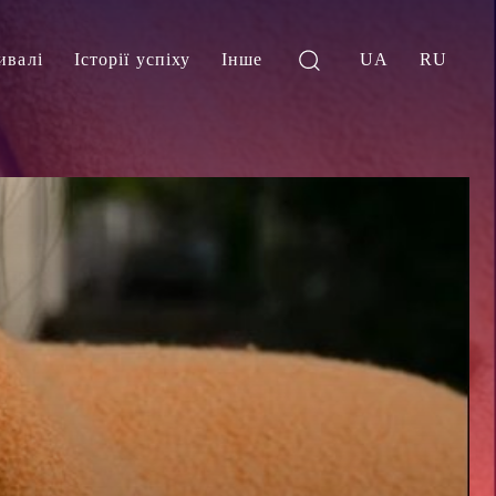
ивалі
Історії успіху
Інше
UA
RU