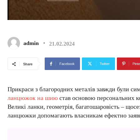
admin
21.02.2024
Facebook
Twitter
Pinte
Share
Прикраси з благородних металів завжди були сим
ланцюжок на шию
став основою персональних ко
Великі ланки, геометрія, багатошаровість – щосе
ланцюжки допомагають власникам ефектно заяви