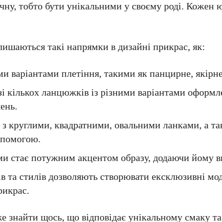
ну, тобто бути унікальними у своєму роді. Кожен 
ишаються такі напрямки в дизайні прикрас, як:
и варіантами плетіння, такими як панцирне, якірне
зі кількох ланцюжків із різними варіантами оформ
ень.
 з круглими, квадратними, овальними ланками, а та
опомогою.
и стає потужним акцентом образу, додаючи йому ви
ів та стилів дозволяють створювати ексклюзивні мо
рикрас.
е знайти щось, що відповідає унікальному смаку т