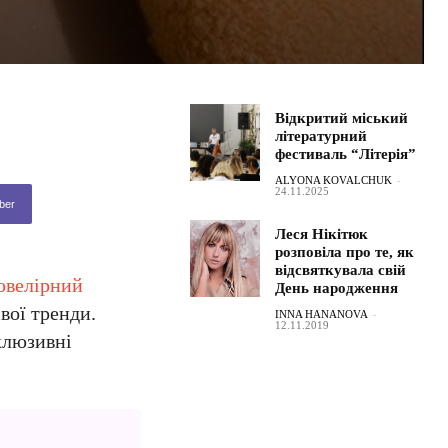
Відкритий міський
літературний
фестиваль “Літерія”
ALYONA KOVALCHUK
-
24.11.2025
ber
Леся Нікітюк
розповіла про те, як
відсвяткувала свій
ювелірний
День народження
вої тренди.
INNA HANANOVA
-
12.11.2019
склюзивні