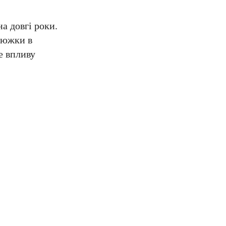
а довгі роки.
цюжки в
е впливу