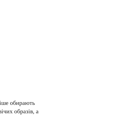
стіше обирають
ічих образів, а