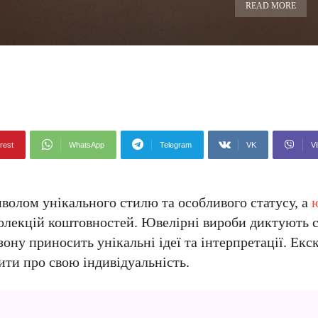
READ MORE
rest
WhatsApp
Telegram
VK
Vi
волом унікального стилю та особливого статусу, а
лекцій коштовностей. Ювелірні вироби диктують с
зону приносить унікальні ідеї та інтерпретації. Ек
ти про свою індивідуальність.