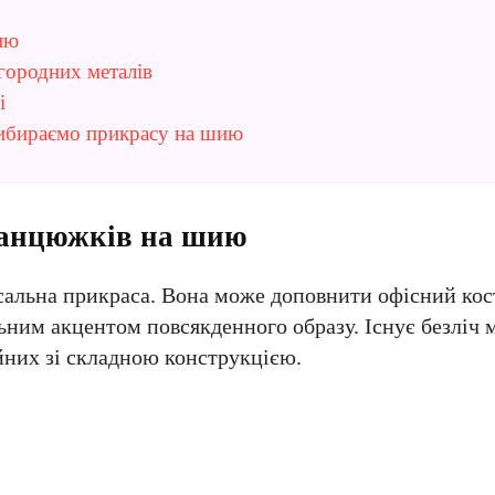
ию
городних металів
і
вибираємо прикрасу на шию
ланцюжків на шию
сальна прикраса. Вона може доповнити офісний кос
ьним акцентом повсякденного образу. Існує безліч 
йних зі складною конструкцією.