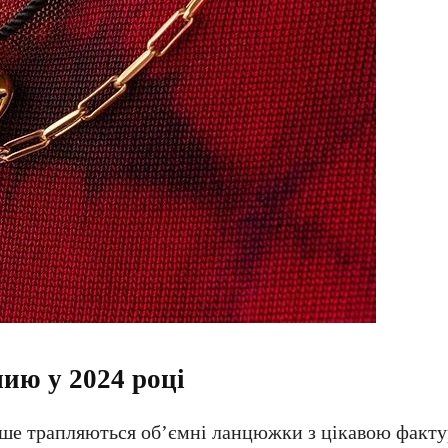
ию у 2024 році
тіше трапляються об’ємні ланцюжки з цікавою факт