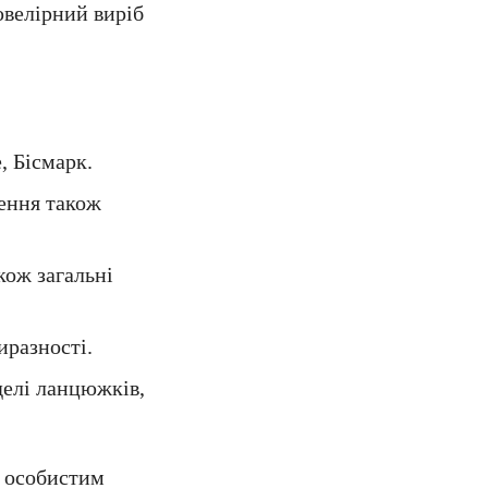
ювелірний виріб
, Бісмарк.
лення також
кож загальні
разності.
делі ланцюжків,
а особистим