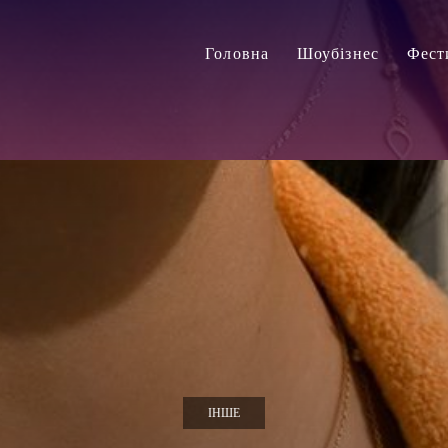
Головна
Шоубізнес
Фест
ІНШЕ