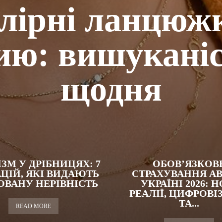
ірні ланцюж
ю: вишукані
щодня
ЗМ У ДРІБНИЦЯХ: 7
ОБОВ’ЯЗКОВ
ЦІЙ, ЯКІ ВИДАЮТЬ
СТРАХУВАННЯ АВ
ОВАНУ НЕРІВНІСТЬ
УКРАЇНІ 2026: Н
РЕАЛІЇ, ЦИФРОВІ
ТА...
READ MORE