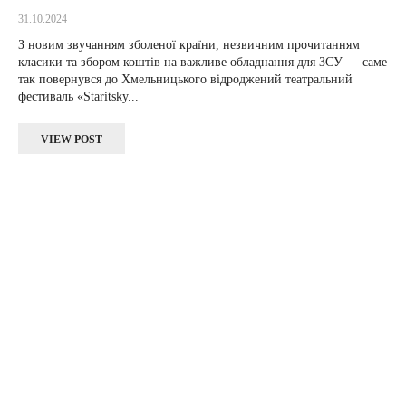
31.10.2024
З новим звучанням зболеної країни, незвичним прочитанням
класики та збором коштів на важливе обладнання для ЗСУ — саме
так повернувся до Хмельницького відроджений театральний
фестиваль «Staritsky...
VIEW POST