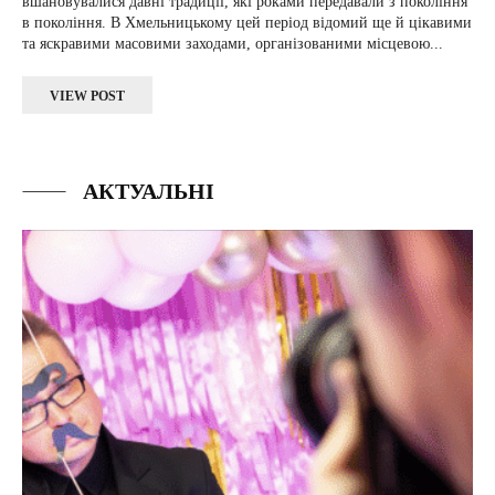
вшановувалися давні традиції, які роками передавали з покоління
в покоління. В Хмельницькому цей період відомий ще й цікавими
та яскравими масовими заходами, організованими місцевою...
VIEW POST
АКТУАЛЬНІ