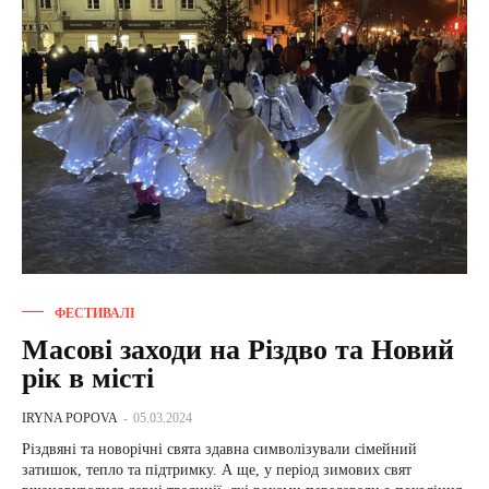
ФЕСТИВАЛІ
Масові заходи на Різдво та Новий
рік в місті
IRYNA POPOVA
-
05.03.2024
Різдвяні та новорічні свята здавна символізували сімейний
затишок, тепло та підтримку. А ще, у період зимових свят