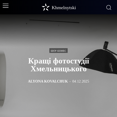
Khmelnytski
ШОУ-БІЗНЕС
Кращі фотостудії
Хмельницького
ALYONA KOVALCHUK
-
04.12.2025