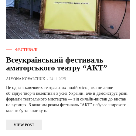
ФЕСТИВАЛІ
Всеукраїнський фестиваль
аматорського театру “АКТ”
ALYONA KOVALCHUK
-
24.11.2025
Це одна з ключових театральних подій міста, яка не лише
об’єднує творчі колективи з усієї України, але й демонструє різні
формати театрального мистецтва — від онлайн-вистав до вистав
на вулицях. З кожним роком фестиваль “АКТ” набуває широкого
масштабу та впливу на...
VIEW POST