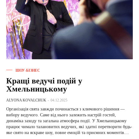
ШОУ-БІЗНЕС
Кращі ведучі подій у
Хмельницькому
ALYONA KOVALCHUK
-
04.12.2025
Організація свята завжди починається з ключового рішення —
вибору ведучого. Саме від нього залежить настрій гостей,
динаміка заходу та загальна атмосфера події. У Хмельницькому
працює чимало талановитих ведучих, які здатні перетворити будь-
яке свято на яскраве шоу, повне емоцій та приємних моментів....