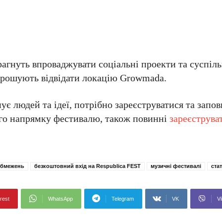
рагнуть впроваджувати соціальні проекти та суспіл
апрошують відвідати локацію Growmada.
нує людей та ідеї, потрібно зареєструватися та запо
ного напрямку фестивалю, також повинні
зареєструва
Обмежень
безкоштовний вхід на Respublica FEST
музичні фестивалі
ста
rest
WhatsApp
Telegram
VK
Vi