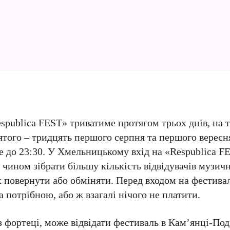
publica FEST» триватиме протягом трьох днів, на т
того – тридцять першого серпня та першого вересн
е до 23:30. У Хмельницькому вхід на «Respublica F
ином зібрати більшу кількість відвідувачів музично
х повернути або обміняти. Перед входом на фестива
а потрібною, або ж взагалі нічого не платити.
ез фортеці, може відвідати фестиваль в Кам’янці-Под