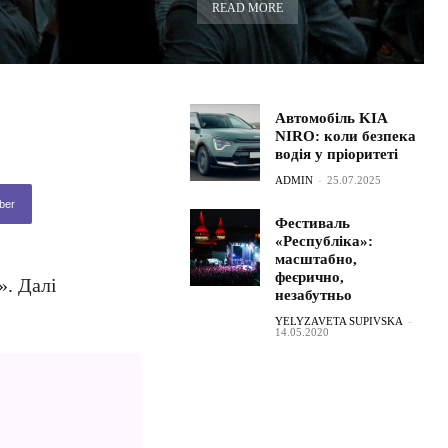
READ MORE
Автомобіль KIA
NIRO: коли безпека
водія у пріоритеті
ADMIN
-
25.07.2025
ber
Фестиваль
«Республіка»:
масштабно,
феєрично,
». Далі
незабутньо
YELYZAVETA SUPIVSKA
-
14.05.2020