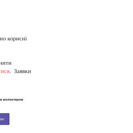
ьно корисні
внити
тися
. Заявки
ти волонтером
ber