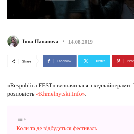
Inna Hananova
14.08.2019
Facebook
Twitter
Pinte
Share
«Respublica FEST» визначилася з хедлайнерами. 
розповість
«Khmelnytski.Info»
.
Коли та де відбудеться фестиваль