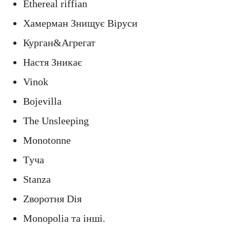
Ethereal riffian
Хамерман Знищує Віруси
Курган&Агрегат
Настя Зникає
Vinok
Bojevilla
The Unsleeping
Monotonne
Tуча
Stanza
Zворотня Dія
Monopolia та інші.