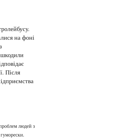
тролейбусу.
алися на фоні
з
пошкодили
ідповідає
ї. Після
підприємства
 проблем людей з
 гуморески.