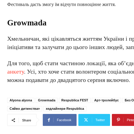
Фестиваль дасть змогу їм відчути повноцінне життя.
Growmada
Хмельничан, які цікавляться життям України і п
ініціативи та залучати до цього інших людей, з
Для того, щоб стати частиною локації, яка об’єд
анкету
. Усі, хто хоче стати волонтером соціаль
можна подавати до двадцятого серпня включно.
Alyona alyona
Growmada
Respublica FEST
Арт-тролейбус
Без 
Сяйво дитинства»
хедлайнери Respublica
Facebook
Twitter
Pinte
Share