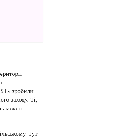
ериторії
я.
EST» зробили
го заходу. Ті,
ль кожен
ільському. Тут