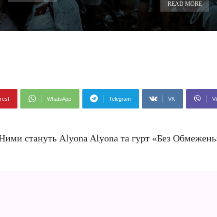
READ MORE
rest
WhatsApp
Telegram
VK
Vi
Ними стануть Alyona Alyona та гурт «Без Обмежень