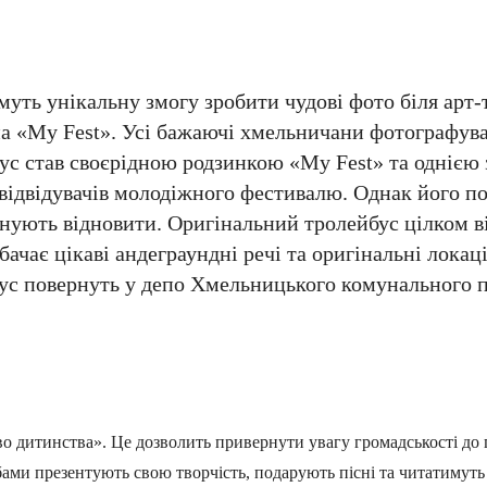
муть унікальну змогу зробити чудові фото біля арт-
 на «My Fest». Усі бажаючі хмельничани фотографув
ус став своєрідною родзинкою «My Fest» та однією 
 відвідувачів молодіжного фестивалю. Однак його 
ланують відновити. Оригінальний тролейбус цілком в
ачає цікаві андеграундні речі та оригінальні локаці
бус повернуть у депо Хмельницького комунального 
во дитинства». Це дозволить привернути увагу громадськості до
ами презентують свою творчість, подарують пісні та читатимуть