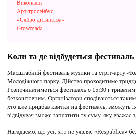
Виконавці
Арт-тролейбус
«Сяйво дитинства»
Growmada
Коли та де відбудеться фестиваль
Масштабний фестиваль музики та стріт-арту «Res
Молодіжного парку. Дійство проходитиме тридця
Розпочинатиметься фестиваль о 15:30 і триватим
безкоштовним. Організатори сподіваються таким ч
хто вже придбав квитки на фестиваль, зможуть ї
відвідувач зможе заплатити ту суму, яку вважає з
Нагадаємо, що усі, хто не уявляє «Respublica» б