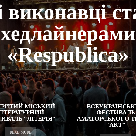
і виконавці ст
хедлайнерами
«Respublica»
КРИТИЙ МІСЬКИЙ
ВСЕУКРАЇНСЬ
ЛІТЕРАТУРНИЙ
ФЕСТИВАЛЬ
ИВАЛЬ “ЛІТЕРІЯ”
АМАТОРСЬКОГО Т
“АКТ”
READ MORE