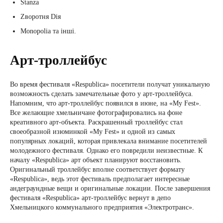
Stanza
Zворотня Dія
Monopolia та інші.
Арт-троллейбус
Во время фестиваля «Respublica» посетители получат уникальную
возможность сделать замечательные фото у арт-троллейбуса.
Напомним, что арт-троллейбус появился в июне, на «My Fest».
Все желающие хмельничане фотографировались на фоне
креативного арт-объекта. Раскрашенный троллейбус стал
своеобразной изюминкой «My Fest» и одной из самых
популярных локаций, которая привлекала внимание посетителей
молодежного фестиваля. Однако его повредили неизвестные. К
началу «Respublica» арт объект планируют восстановить.
Оригинальный троллейбус вполне соответствует формату
«Respublica», ведь этот фестиваль предполагает интересные
андеграундные вещи и оригинальные локации. После завершения
фестиваля «Respublica» арт-троллейбус вернут в депо
Хмельницкого коммунального предприятия «Электротранс».