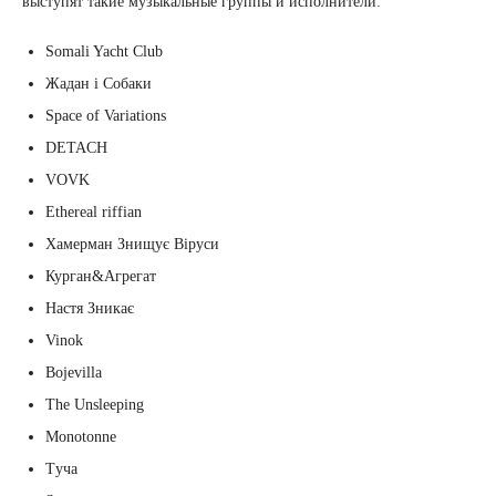
выступят такие музыкальные группы и исполнители:
Somali Yacht Club
Жадан і Собаки
Space of Variations
DETACH
VOVK
Ethereal riffian
Хамерман Знищує Віруси
Курган&Агрегат
Настя Зникає
Vinok
Bojevilla
The Unsleeping
Monotonne
Tуча