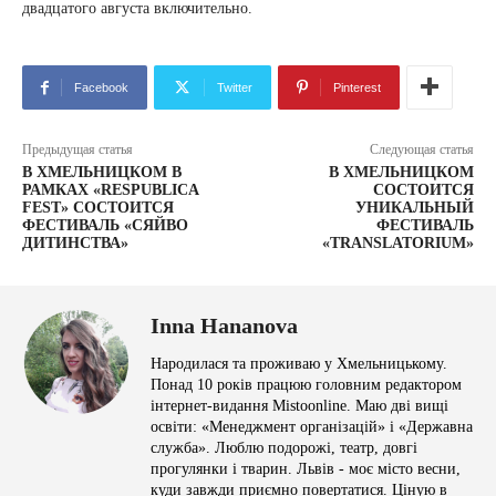
двадцатого августа включительно.
Facebook
Twitter
Pinterest
Предыдущая статья
Следующая статья
В ХМЕЛЬНИЦКОМ В
В ХМЕЛЬНИЦКОМ
РАМКАХ «RESPUBLICA
СОСТОИТСЯ
FEST» СОСТОИТСЯ
УНИКАЛЬНЫЙ
ФЕСТИВАЛЬ «СЯЙВО
ФЕСТИВАЛЬ
ДИТИНСТВА»
«TRANSLATORIUM»
Inna Hananova
Народилася та проживаю у Хмельницькому.
Понад 10 років працюю головним редактором
інтернет-видання Mistoonline. Маю дві вищі
освіти: «Менеджмент організацій» і «Державна
служба». Люблю подорожі, театр, довгі
прогулянки і тварин. Львів - моє місто весни,
куди завжди приємно повертатися. Ціную в