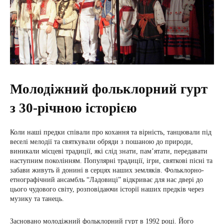
Молодіжний фольклорний гурт
з 30-річною історією
Коли наші предки співали про кохання та вірність, танцювали під
веселі мелодії та святкували обряди з пошаною до природи,
виникали місцеві традиції, які слід знати, пам’ятати, передавати
наступним поколінням. Популярні традиції, ігри, святкові пісні та
забави живуть й донині в серцях наших земляків. Фольклорно-
етнографічний ансамбль “Ладовиці” відкриває для нас двері до
цього чудового світу, розповідаючи історії наших предків через
музику та танець.
Засновано молодіжний фольклорний гурт в 1992 році. Його