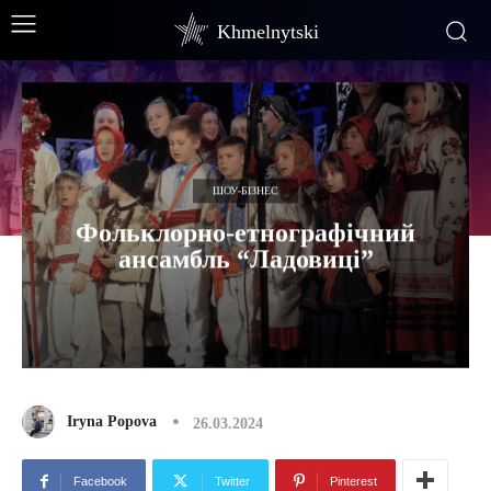
Khmelnytski
ШОУ-БІЗНЕС
Фольклорно-етнографічний
ансамбль “Ладовиці”
Iryna Popova
26.03.2024
Facebook
Twitter
Pinterest