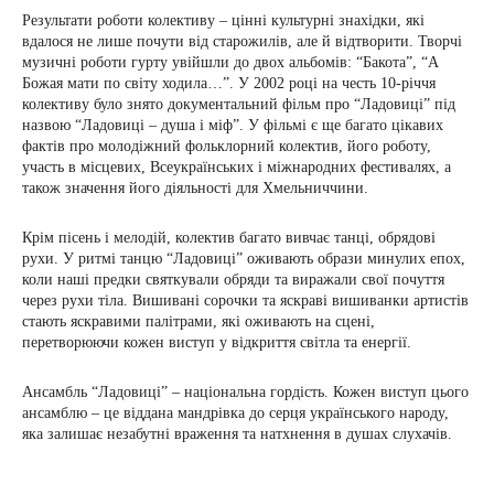
Результати роботи колективу – цінні культурні знахідки, які
вдалося не лише почути від старожилів, але й відтворити. Творчі
музичні роботи гурту увійшли до двох альбомів: “Бакота”, “А
Божая мати по світу ходила…”. У 2002 році на честь 10-річчя
колективу було знято документальний фільм про “Ладовиці” під
назвою “Ладовиці – душа і міф”. У фільмі є ще багато цікавих
фактів про молодіжний фольклорний колектив, його роботу,
участь в місцевих, Всеукраїнських і міжнародних фестивалях, а
також значення його діяльності для Хмельниччини.
Крім пісень і мелодій, колектив багато вивчає танці, обрядові
рухи. У ритмі танцю “Ладовиці” оживають образи минулих епох,
коли наші предки святкували обряди та виражали свої почуття
через рухи тіла. Вишивані сорочки та яскраві вишиванки артистів
стають яскравими палітрами, які оживають на сцені,
перетворюючи кожен виступ у відкриття світла та енергії.
Ансамбль “Ладовиці” – національна гордість. Кожен виступ цього
ансамблю – це віддана мандрівка до серця українського народу,
яка залишає незабутні враження та натхнення в душах слухачів.