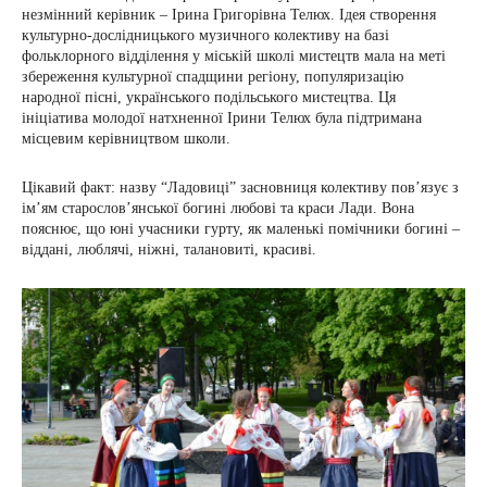
незмінний керівник – Ірина Григорівна Телюх. Ідея створення
культурно-дослідницького музичного колективу на базі
фольклорного відділення у міській школі мистецтв мала на меті
збереження культурної спадщини регіону, популяризацію
народної пісні, українського подільського мистецтва. Ця
ініціатива молодої натхненної Ірини Телюх була підтримана
місцевим керівництвом школи.
Цікавий факт: назву “Ладовиці” засновниця колективу пов’язує з
ім’ям старослов’янської богині любові та краси Лади. Вона
пояснює, що юні учасники гурту, як маленькі помічники богині –
віддані, люблячі, ніжні, талановиті, красиві.