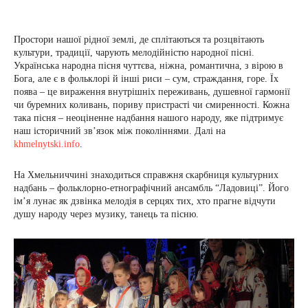
Простори нашої рідної землі, де сплітаються та розцвітають
культури, традиції, чарують мелодійністю народної пісні.
Українська народна пісня чуттєва, ніжна, романтична, з вірою в
Бога, але є в фольклорі й інші риси – сум, страждання, горе. Їх
поява – це вираження внутрішніх переживань, душевної гармонії
чи буремних коливань, пориву пристрасті чи смиренності. Кожна
така пісня – неоціненне надбання нашого народу, яке підтримує
наш історичний зв’язок між поколіннями. Далі на
khmelnytski.info
.
На Хмельниччині знаходиться справжня скарбниця культурних
надбань – фольклорно-етнографічний ансамбль “Ладовиці”. Його
ім’я лунає як дзвінка мелодія в серцях тих, хто прагне відчути
душу народу через музику, танець та пісню.