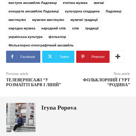
виступи ансамблю Ладовиці
етнічна музика
звичаї
концерти ансамблю Ладовиці
культурна спадщина
Ладовиці
мистецтво
музичне мистецтво
музичні традиції
народна музика
народний спів
спів
традиції
українська культура
фольклор
Фольклорно-етнографічний ансамбль
Facebook
Twitter
Pinterest
Previous article
Next article
ТЕЛЕВЕРНІСАЖІ “У
ФОЛЬКЛОРНИЙ ГУРТ
РОЗМАЇТТІ БАРВ І ЛІНІЙ”
“РОДИНА”
Iryna Popova