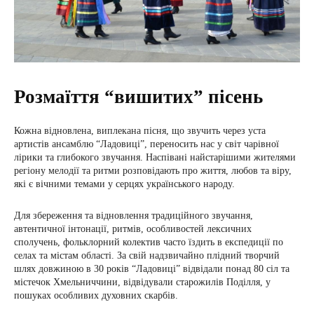
Розмаїття “вишитих” пісень
Кожна відновлена, виплекана пісня, що звучить через уста
артистів ансамблю “Ладовиці”, переносить нас у світ чарівної
лірики та глибокого звучання. Наспівані найстарішими жителями
регіону мелодії та ритми розповідають про життя, любов та віру,
які є вічними темами у серцях українського народу.
Для збереження та відновлення традиційного звучання,
автентичної інтонації, ритмів, особливостей лексичних
сполучень, фольклорний колектив часто їздить в експедиції по
селах та містам області. За свій надзвичайно плідний творчий
шлях довжиною в 30 років “Ладовиці” відвідали понад 80 сіл та
містечок Хмельниччини, відвідували старожилів Поділля, у
пошуках особливих духовних скарбів.