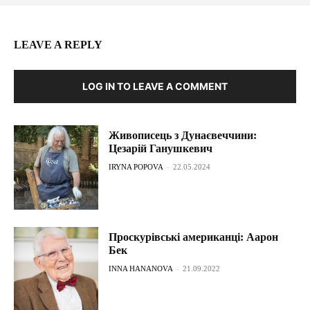
LEAVE A REPLY
LOG IN TO LEAVE A COMMENT
Живописець з Дунаєвеччини:
Цезарій Ганушкевич
IRYNA POPOVA
-
22.05.2024
Проскурівські американці: Аарон
Бек
INNA HANANOVA
-
21.09.2022