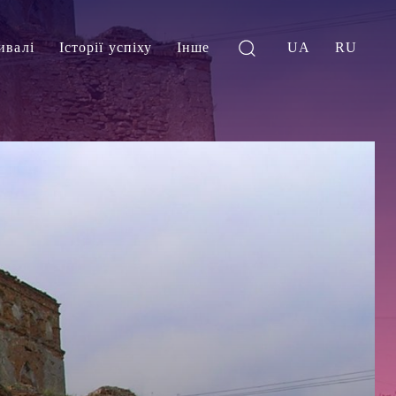
ивалі
Історії успіху
Інше
UA
RU