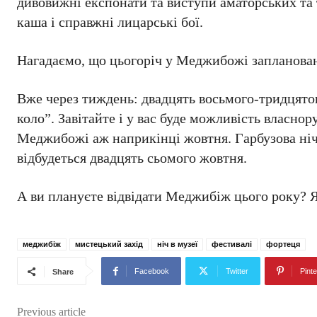
дивовижні експонати та виступи аматорських та 
каша і справжні лицарські бої.
Нагадаємо, що цьогоріч у Меджибожі заплановано
Вже через тиждень: двадцять восьмого-тридцятог
коло”. Завітайте і у вас буде можливість власно
Меджибожі аж наприкінці жовтня. Гарбузова ніч
відбудеться двадцять сьомого жовтня.
А ви плануєте відвідати Меджибіж цього року? Я
меджибіж
мистецький захід
ніч в музеї
фестивалі
фортеця
Facebook
Twitter
Pinte
Share
Previous article