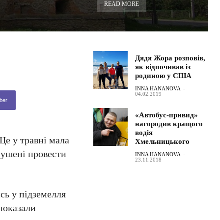
READ MORE
Дядя Жора розповів,
як відпочивав із
родиною у США
INNA HANANOVA
-
04.02.2019
ber
«Автобус-привид»
нагородив кращого
водія
Ще у травні мала
Хмельницького
змушені провести
INNA HANANOVA
-
23.11.2018
сь у підземелля
 показали