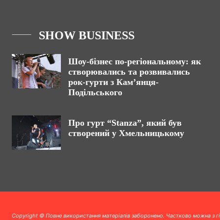
SHOW BUSINESS
Шоу-бізнес по-регіональному: як
створювались та розвивались
рок-гурти з Кам’янця-
Подільського
Про гурт “Stanza”, який був
створений у Хмельницькому
Copyright © Повне використання матеріалів заборонено. Частково можна з г