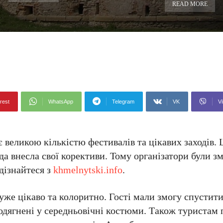
READ MORE
rest
WhatsApp
Telegram
VK
Vi
 великою кількістю фестивалів та цікавих заходів. 
да внесла свої корективи. Тому організатори були 
 дізнайтеся з
khmelnytski.info
.
уже цікаво та колоритно. Гості мали змогу спустити
еодягнені у середньовічні костюми. Також туристам