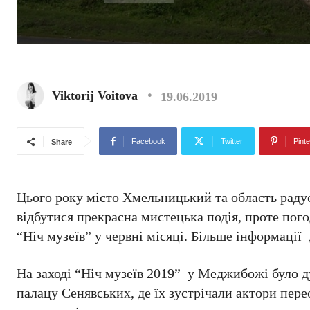
Viktorij Voitova
19.06.2019
Facebook
Twitter
Pinte
Share
Цього року місто Хмельницький та область радує
відбутися прекрасна мистецька подія, проте пого
“Ніч музеїв” у червні місяці. Більше інформації
На заході “Ніч музеїв 2019” у Меджибожі було д
палацу Сенявських, де їх зустрічали актори пер