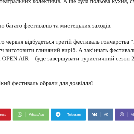
театральних колективів. А ще була польова кухня, 
 багато фестивалів та мистецьких заходів.
о червня відбудеться третій фестиваль гончарства 
руч виготовити глиняний виріб. А закінчать фестивал
 OPEN AIR – буде завершувати туристичний сезон 2
кий фестиваль обрали для дозвілля?
rest
WhatsApp
Telegram
VK
Vi