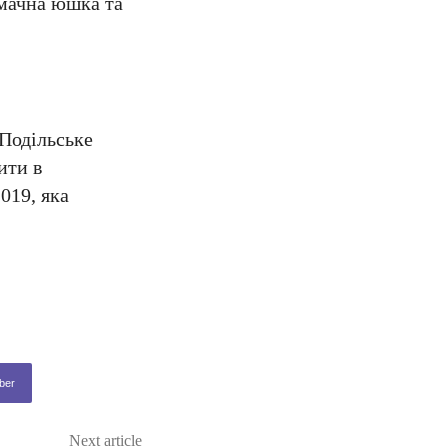
смачна юшка та
“Подільське
ити в
019, яка
ber
Next article