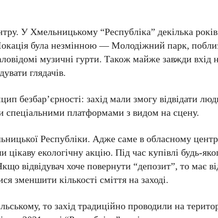
ентру. У Хмельницькому “Республіка” декілька років
 Локація була незмінною — Молодіжний парк, побли
маловідомі музичні гурти. Також майже завжди вхід 
дувати глядачів.
ип безбар’єрності: захід мали змогу відвідати лю
и спеціальними платформами з видом на сцену.
ьницької Республіки. Адже саме в обласному центр
и цікаву екологічну акцію. Під час купівлі будь-яко
Якщо відвідувач хоче повернути “депозит”, то має в
ся зменшити кількості сміття на заході.
льському, то захід традиційно проводили на територ