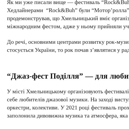
Як ми уже писали вище — фестиваль “Rock&Buh” в
Хедлайнерами “Rock&Buh” були “Мотор’ролла”, “
продемонстрував, що Хмельницький вміє організ
міжнародним фестом, адже у ньому прийняли учас
До речі, основними центрами розвитку рок-муз
стосується України, то рок почав з’являтися у ра
“Джаз-фест Поділля” — для люби
У місті Хмельницькому організовують фестивалі 
себе любителів джазової музики. На заході висту
оркестри, колективи. У 2021 році фестиваль прох
заполонила дивовижна музика та атмосфера, яка