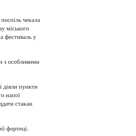
 поспіль чекала
зу міського
на фестиваль у
ди з особливими
і діяли пункти
го напої
іддати стакан
ії фортеці.