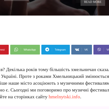
READ MORE
rest
WhatsApp
Telegram
VK
Vi
? Декілька років тому більшість хмельничан сказа
 Україні. Проте з роками Хмельницький змінюється 
стіше наше місто асоціюють з музичними фестивалям
но є. Сьогодні ми поговоримо про музичні фестивалі
йте на сторінках сайту
hmelnytski.info
.