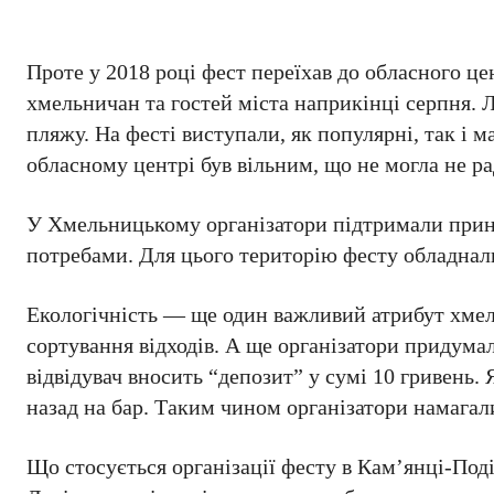
Проте у 2018 році фест переїхав до обласного ц
хмельничан та гостей міста наприкінці серпня.
пляжу. На фесті виступали, як популярні, так і 
обласному центрі був вільним, що не могла не ра
У Хмельницькому організатори підтримали принц
потребами. Для цього територію фесту обладнал
Екологічність — ще один важливий атрибут хмел
сортування відходів. А ще організатори придумал
відвідувач вносить “депозит” у сумі 10 гривень. 
назад на бар. Таким чином організатори намагали
Що стосується організації фесту в Кам’янці-Поді