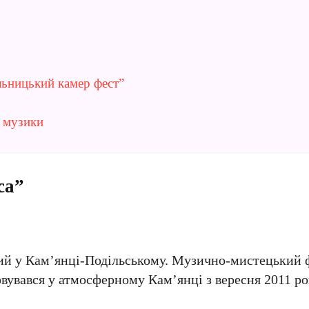
ьницький камер фест”
ї музики
ca”
ний у Кам’янці-Подільському. Музично-мистецький 
вувався у атмосферному Кам’янці з вересня 2011 ро