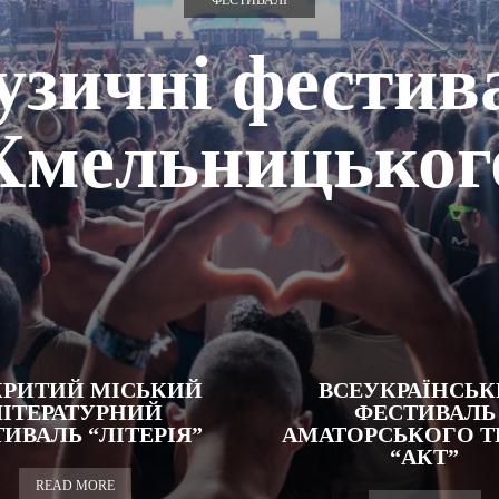
ФЕСТИВАЛІ
зичні фестив
Хмельницьког
КРИТИЙ МІСЬКИЙ
ВСЕУКРАЇНСЬ
ЛІТЕРАТУРНИЙ
ФЕСТИВАЛЬ
ИВАЛЬ “ЛІТЕРІЯ”
АМАТОРСЬКОГО Т
“АКТ”
READ MORE