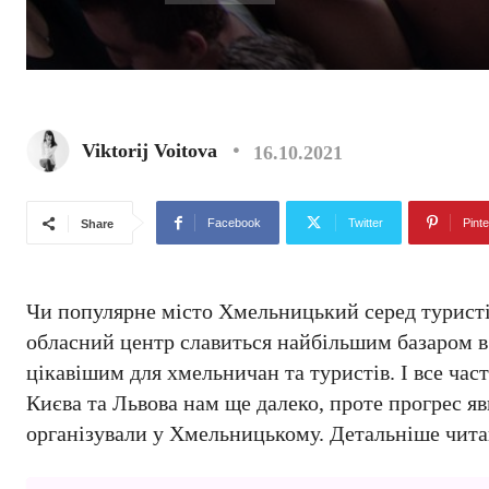
Viktorij Voitova
16.10.2021
Facebook
Twitter
Pinte
Share
Чи популярне місто Хмельницький серед туристів
обласний центр славиться найбільшим базаром в
цікавішим для хмельничан та туристів. І все ча
Києва та Львова нам ще далеко, проте прогрес яв
організували у Хмельницькому. Детальніше чита