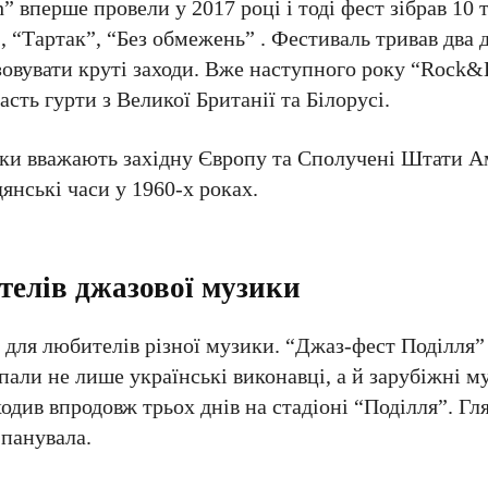
перше провели у 2017 році і тоді фест зібрав 10 т
Тартак”, “Без обмежень” . Фестиваль тривав два дн
овувати круті заходи. Вже наступного року “Rock&
ть гурти з Великої Британії та Білорусі.
ики вважають західну Європу та Сполучені Штати 
дянські часи у 1960-х роках.
телів джазової музики
для любителів різної музики. “Джаз-фест Поділля” 
пали не лише українські виконавці, а й зарубіжні м
одив впродовж трьох днів на стадіоні “Поділля”. Гл
 панувала.