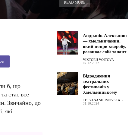
READ MORE
Андранік Алексанян
— хмельничанин,
який попри хворобу,
розвиває свій талант
VIKTORIJ VOITOVA
-
ber
07.12.2022
Відродження
театральних
ли б, що
фестивалів у
Хмельницькому
та стає все
TETYANA SHUMOVSKA
-
и. Звичайно, до
31.10.2024
, які