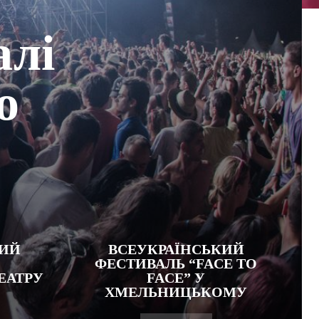
алі
о
КИЙ
ВСЕУКРАЇНСЬКИЙ
ФЕСТИВАЛЬ “FACE TO
ЕАТРУ
FACE” У
ХМЕЛЬНИЦЬКОМУ