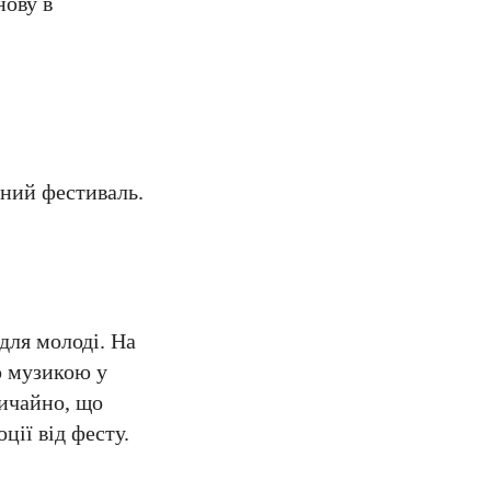
нову в
жний фестиваль.
для молоді. На
ю музикою у
вичайно, що
ції від фесту.