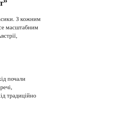
т”
асики. З кожним
 все масштабним
встрії,
хід почали
речі,
хід традиційно