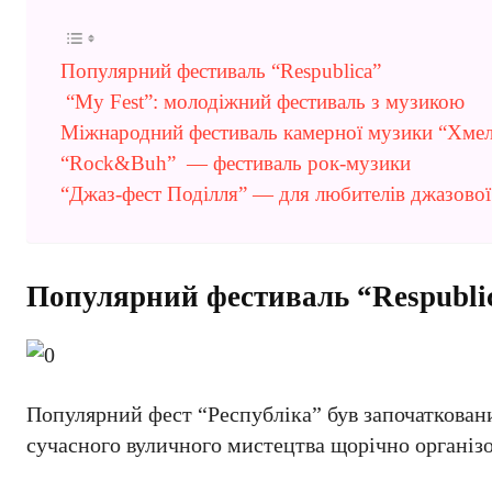
Популярний фестиваль “Respublica”
“My Fest”: молодіжний фестиваль з музикою
Міжнародний фестиваль камерної музики “Хмел
“Rock&Buh” — фестиваль рок-музики
“Джаз-фест Поділля” — для любителів джазово
Популярний фестиваль “Respubli
Популярний фест “Республіка” був започаткова
сучасного вуличного мистецтва щорічно організо