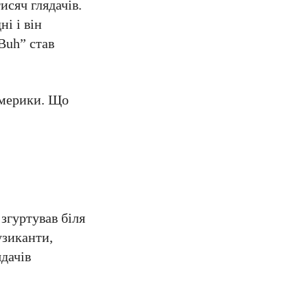
исяч глядачів.
і і він
Buh” став
Америки. Що
згуртував біля
узиканти,
ядачів