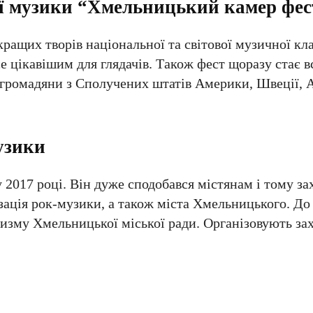
ї музики “Хмельницький камер фес
ращих творів національної та світової музичної кл
все цікавішим для глядачів. Також фест щоразу стає
громадяни з Сполучених штатів Америки, Швеції, А
узики
017 році. Він дуже сподобався містянам і тому за
ація рок-музики, а також міста Хмельницького. До 
ризму Хмельницької міської ради. Організовують за