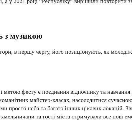
і, а у 2021 році “Республіку” вирішили повторити з
ь з музикою
тори, в першу чергу, його позиціонують, як молоді
 і метою фесту є поєднання відпочинку та навчання 
різноманітних майстер-класах, насолодитися сучасно
ьми просто неба та багато інших цікавих локацій. З
мельничани та гості міста отримували все нові емо