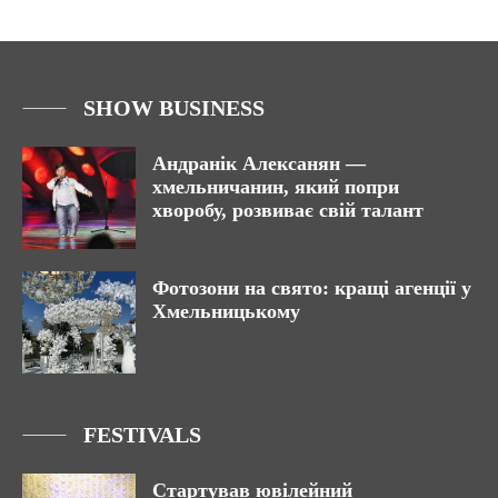
SHOW BUSINESS
Андранік Алексанян —
хмельничанин, який попри
хворобу, розвиває свій талант
Фотозони на свято: кращі агенції у
Хмельницькому
FESTIVALS
Стартував ювілейний