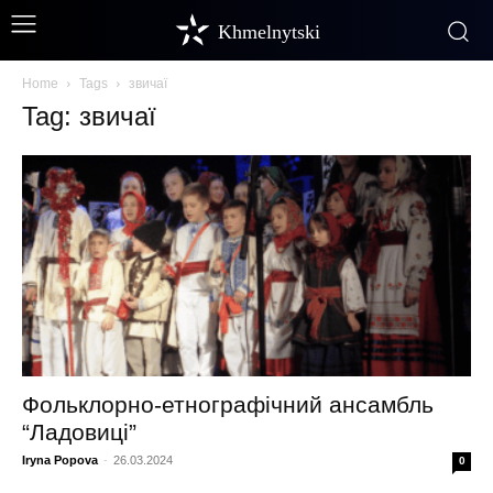
Khmelnytski
Home
Tags
звичаї
Tag: звичаї
Фольклорно-етнографічний ансамбль
“Ладовиці”
Iryna Popova
-
26.03.2024
0