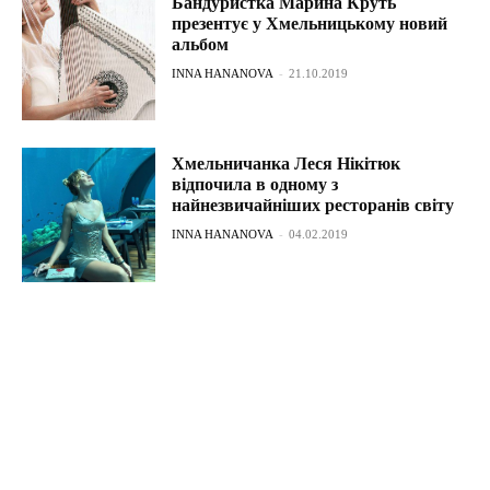
Бандуристка Марина Круть
презентує у Хмельницькому новий
альбом
INNA HANANOVA
-
21.10.2019
Хмельничанка Леся Нікітюк
відпочила в одному з
найнезвичайніших ресторанів світу
INNA HANANOVA
-
04.02.2019