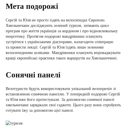
Мета подорожі
Сергій та Юля не просто їздять на велосипедах Європою.
Хмельничани досліджують зелений туризм, знімають цикл
програм про життя українців за кордоном і про відновлювальну
енергетику. Протягом подорожі мандрівники планують
зустрітися з українськими діаспорами, налагодити співпрацю
та провести лекції. Сергій та Юля їздять лише зеленими
велосипедними шляхами. Мандрівники планують впроваджувати
кращі європейські практики таких маршрутів на Хмельниччині.
Сонячні панелі
Велотуристи будуть використовувати унікальний велопричіп зі
встановленою сонячною панеллю. У попередній подорожі Сергій
та Юля вже його протестували. За допомогою сонячної панелі
хмельничани заряджали свої гаджети. Цього разу вони спробують
готувати їжу за допомогою цієї панелі.