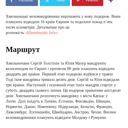
Facebook
Twitter
Pinterest
Хмельницькі веломандрівники вирушають у нову подорож. Вони
планують відвідати 16 країн Європи та подолати понад п’ять
тисяч кілометрів. Детальніше про це
розповість
«Khmelnytski.Info»
.
Маршрут
Хмельничани Сергій Толстіхін та Юлія Мазур мандрують
велосипедом по Європі і протягом 80 днів планують відвідати
двадцять дві країни. Перший етап подорожі відбувся у травні.
Тоді їхня мандрівка тривала десять днів. Сергій та Юля відвідали
три країни. Наступний і основний етап їхніх мандрів стартує у
суботу, двадцять сьомого липня. Ця подорож триватиме шістдесят
днів. Хмельничани розпочнуть мандрівку з міста Каунас у
Литві. Далі поїдуть в Латвію, Естонію, Фінляндію, Швецію,
Норвегію, Данію, Німеччину, Нідерланди, Бельгію, Францію,
Люксембург, Ліхтеншейн, Швейцарію, Австрію, Чехію. Восени
веломандрівники планують відвідати Молдову і Румунію.