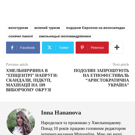
велотуризм
зелений туризм
подорож Європою на велосипедах
сонячні панелі
хмельницькі веломандрівники
Facebook
Twitter
Pinterest
Previous article
Next article
ХМЕЛЬНИЧЧИНА В
ПОДОЛЯН ЗАПРОШУЮТЬ
“ЕПІЦЕНТРІ” НАПРУГИ:
НА ЕТНОФЕСТИВАЛЬ
СКАНДАЛИ, ПІДКУП,
“АРИСТОКРАТИЧНА
МАХІНАЦІЇ НА 189
УКРАЇНА”
ВИБОРЧОМУ ОКРУЗІ
Inna Hananova
Народилася та проживаю у Хмельницькому.
Понад 10 років працюю головним редактором
інтернет-видання Mistoonline. Маю дві вищі