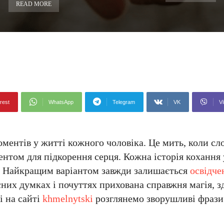
READ MORE
rest
WhatsApp
Telegram
VK
Vi
ментів у житті кожного чоловіка. Це мить, коли сл
ентом для підкорення серця. Кожна історія кохання
м. Найкращим варіантом завжди залишається
освідче
асних думках і почуттях прихована справжня магія, 
і на сайті
khmelnytski
розглянемо зворушливі фрази