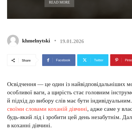
READ MORE
khmelnytski
19.01.2026
Facebook
Twitter
Pinte
Share
Освідчення — це один із найвідповідальніших мо
особливої ваги, а щирість стає головним інструм
й підхід до вибору слів має бути індивідуальни
своїми словами коханій дівчині
, адже саме у вл
будь-який лід і зробити цей день незабутнім. Дал
в коханні дівчині.