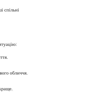
і спільні
итуацію:
ття.
вого обличчя.
краще.