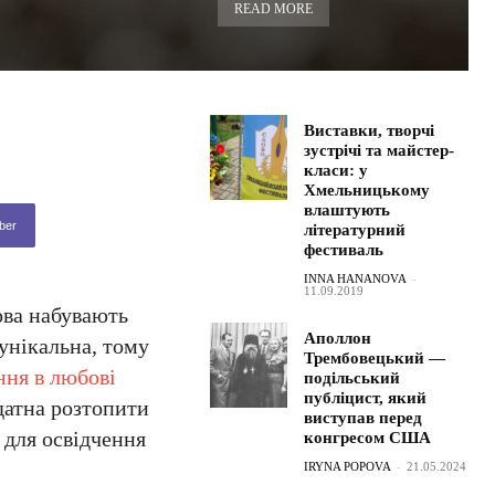
READ MORE
Виставки, творчі
зустрічі та майстер-
класи: у
Хмельницькому
влаштують
ber
літературний
фестиваль
INNA HANANOVA
-
11.09.2019
ова набувають
Аполлон
 унікальна, тому
Трембовецький —
ння в любові
подільський
публіцист, який
здатна розтопити
виступав перед
 для освідчення
конгресом США
IRYNA POPOVA
-
21.05.2024