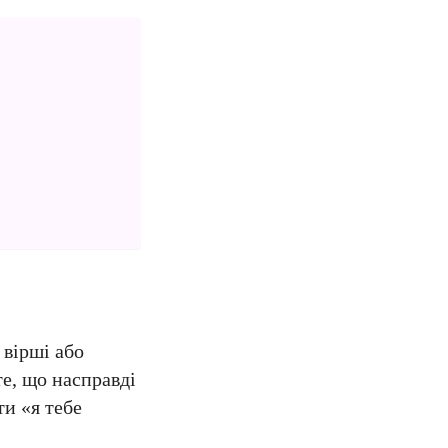
 вірші або
те, що насправді
ти «я тебе