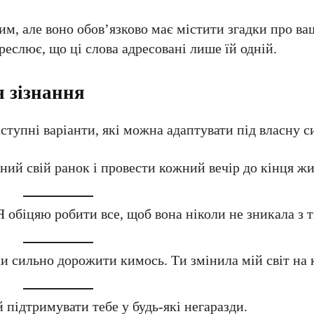
м, але воно обов’язково має містити згадки про ваш
еслює, що ці слова адресовані лише їй одній.
я зізнання
ступні варіанти, які можна адаптувати під власну с
ний свій ранок і провести кожний вечір до кінця жи
 обіцяю робити все, щоб вона ніколи не зникала з т
ки сильно дорожити кимось. Ти змінила мій світ на 
 підтримувати тебе у будь-які негаразди.