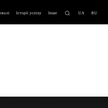
ивалі
Історії успіху
Інше
UA
RU