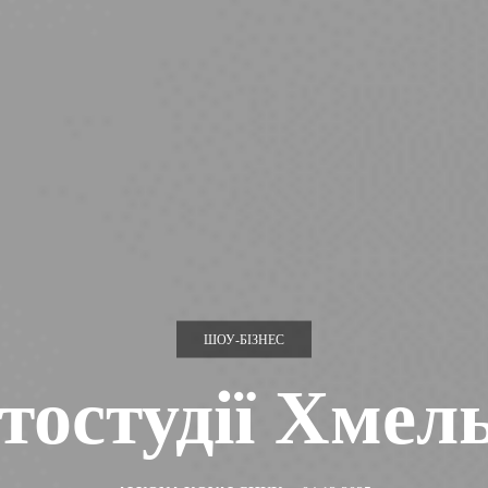
ШОУ-БІЗНЕС
тостудії Хмел