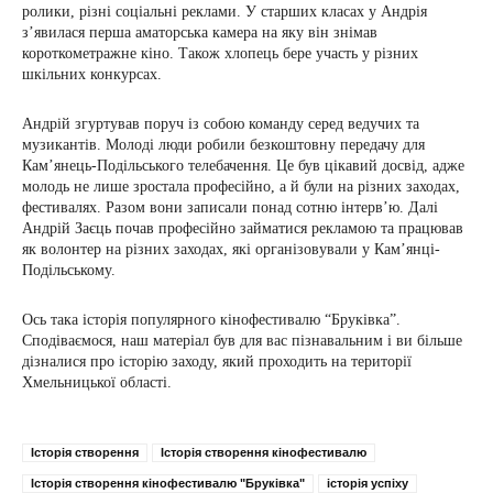
ролики, різні соціальні реклами. У старших класах у Андрія
з’явилася перша аматорська камера на яку він знімав
короткометражне кіно. Також хлопець бере участь у різних
шкільних конкурсах.
Андрій згуртував поруч із собою команду серед ведучих та
музикантів. Молоді люди робили безкоштовну передачу для
Кам’янець-Подільського телебачення. Це був цікавий досвід, адже
молодь не лише зростала професійно, а й були на різних заходах,
фестивалях. Разом вони записали понад сотню інтерв’ю. Далі
Андрій Заєць почав професійно займатися рекламою та працював
як волонтер на різних заходах, які організовували у Кам’янці-
Подільському.
Ось така історія популярного кінофестивалю “Бруківка”.
Сподіваємося, наш матеріал був для вас пізнавальним і ви більше
дізналися про історію заходу, який проходить на території
Хмельницької області.
Історія створення
Історія створення кінофестивалю
Історія створення кінофестивалю "Бруківка"
історія успіху