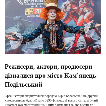
Режисери, актори, продюсери
дізналися про місто Кам’янець-
Подільський
Організатори скористалися порадою Юрія Ковальова і на другий
кінофестиваль було зібрано 3290 фільмах зі всього світу. Другий
кінофест був масштабнішим і ним займалися за два місяці до