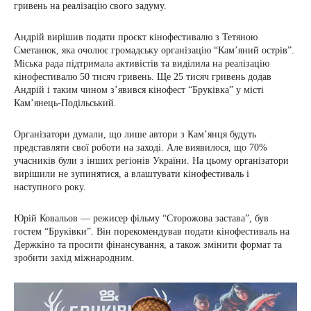
гривень на реалізацію свого задуму.
Андрій вирішив подати проєкт кінофестивалю з Тетяною
Сметанюк, яка очолює громадську організацію “Кам’яний острів”.
Міська рада підтримала активістів та виділила на реалізацію
кінофестивалю 50 тисяч гривень. Ще 25 тисяч гривень додав
Андрій і таким чином з’явився кінофест “Бруківка” у місті
Кам’янець-Подільський.
Організатори думали, що лише автори з Кам’янця будуть
представляти свої роботи на заході. Але виявилося, що 70%
учасників були з інших регіонів України. На цьому організатори
вирішили не зупинятися, а влаштувати кінофестиваль і
наступного року.
Юрій Ковальов — режисер фільму “Сторожова застава”, був
гостем “Бруківки”. Він порекомендував подати кінофестиваль на
Держкіно та просити фінансування, а також змінити формат та
зробити захід міжнародним.