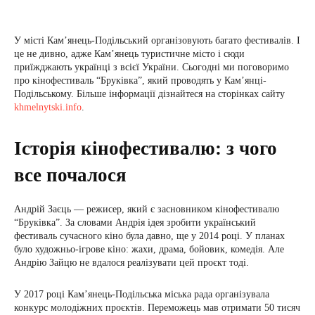
У місті Кам’янець-Подільський організовують багато фестивалів. І
це не дивно, адже Кам’янець туристичне місто і сюди
приїжджають українці з всієї України. Сьогодні ми поговоримо
про кінофестиваль “Бруківка”, який проводять у Кам’янці-
Подільському. Більше інформації дізнайтеся на сторінках сайту
khmelnytski.info
.
Історія кінофестивалю: з чого
все почалося
Андрій Заєць — режисер, який є засновником кінофестивалю
“Бруківка”. За словами Андрія ідея зробити український
фестиваль сучасного кіно була давно, ще у 2014 році. У планах
було художньо-ігрове кіно: жахи, драма, бойовик, комедія. Але
Андрію Зайцю не вдалося реалізувати цей проєкт тоді.
У 2017 році Кам’янець-Подільська міська рада організувала
конкурс молодіжних проєктів. Переможець мав отримати 50 тисяч