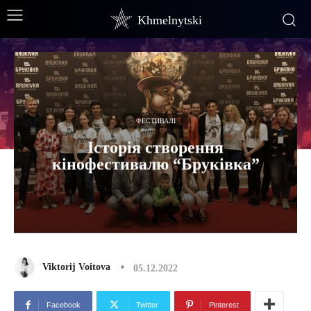
Khmelnytski
ФЕСТИВАЛІ
Історія створення
кінофестивалю “Бруківка”
Viktorij Voitova
05.12.2022
Facebook
Twitter
Pinterest