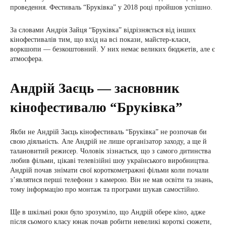
проведення. Фестиваль “Бруківка” у 2018 році пройшов успішно.
За словами Андрія Зайця “Бруківка” відрізняється від інших
кінофестивалів тим, що вхід на всі покази, майстер-класи,
воркшопи — безкоштовний. У них немає великих бюджетів, але є
атмосфера.
Андрій Заєць — засновник
кінофестивалю “Бруківка”
Якби не Андрій Заєць кінофестиваль “Бруківка” не розпочав би
свою діяльність. Але Андрій не лише організатор заходу, а ще й
талановитий режисер. Чоловік зізнається, що з самого дитинства
любив фільми, цікаві телевізійні шоу українського виробництва.
Андрій почав знімати свої короткометражні фільми коли почали
з’являтися перші телефони з камерою. Він не мав освіти та знань,
тому інформацію про монтаж та програми шукав самостійно.
Ще в шкільні роки було зрозуміло, що Андрій обере кіно, адже
після сьомого класу юнак почав робити невеликі короткі сюжети,