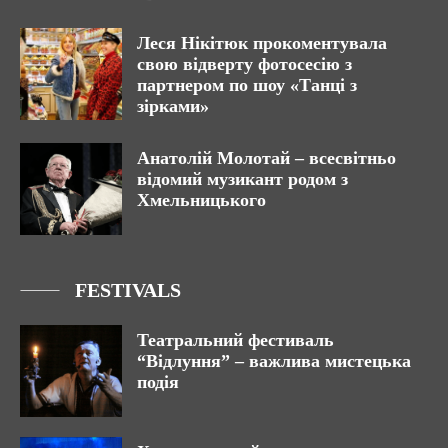
Леся Нікітюк прокоментувала
свою відверту фотосесію з
партнером по шоу «Танці з
зірками»
Анатолій Молотай – всесвітньо
відомий музикант родом з
Хмельницького
FESTIVALS
Театральний фестиваль
“Відлуння” – важлива мистецька
подія