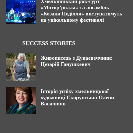
Хмельницький рок-гурт
«Мотор’ролла» та ансамбль
«Козаки Поділля» виступатимуть
на унікальному фестивалі
SUCCESS STORIES
Живописець з Дунаєвеччини:
Цезарій Ганушкевич
Історія успіху хмельницької
художниці Скорупської Олени
Василівни