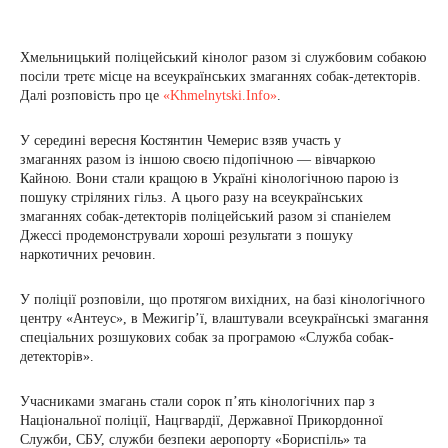
Хмельницький поліцейський кінолог разом зі службовим собакою
посіли третє місце на всеукраїнських змаганнях собак-детекторів.
Далі розповість про це
«Khmelnytski.Info»
.
У середині вересня Костянтин Чемерис взяв участь у
змаганнях разом із іншою своєю підопічною — вівчаркою
Кайною. Вони стали кращою в Україні кінологічною парою із
пошуку стріляних гільз. А цього разу на всеукраїнських
змаганнях собак-детекторів поліцейський разом зі спаніелем
Джессі продемонстрували хороші результати з пошуку
наркотичних речовин.
У поліції розповіли, що протягом вихідних, на базі кінологічного
центру «Антеус», в Межигір’ї, влаштували всеукраїнські змагання
спеціальних розшукових собак за програмою «Служба собак-
детекторів».
Учасниками змагань стали сорок п’ять кінологічних пар з
Національної поліції, Нацгвардії, Державної Прикордонної
Служби, СБУ, служби безпеки аеропорту «Бориспіль» та