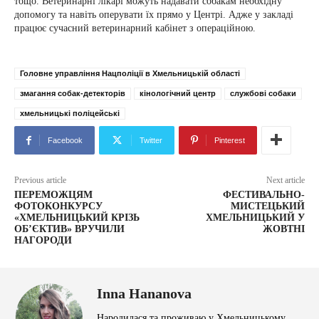
тощо. Ветеринарні лікарі можуть надавати собакам необхідну
допомогу та навіть оперувати їх прямо у Центрі. Адже у закладі
працює сучасний ветеринарний кабінет з операційною.
Головне управління Нацполіції в Хмельницькій області
змагання собак-детекторів
кінологічний центр
службові собаки
хмельницькі поліцейські
Facebook
Twitter
Pinterest
Previous article
Next article
ПЕРЕМОЖЦЯМ
ФЕСТИВАЛЬНО-
ФОТОКОНКУРСУ
МИСТЕЦЬКИЙ
«ХМЕЛЬНИЦЬКИЙ КРІЗЬ
ХМЕЛЬНИЦЬКИЙ У
ОБ’ЄКТИВ» ВРУЧИЛИ
ЖОВТНІ
НАГОРОДИ
Inna Hananova
Народилася та проживаю у Хмельницькому.