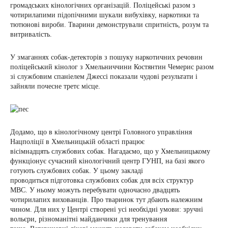
громадських кінологічних організацій. Поліцейські разом з
чотирилапими підопічними шукали вибухівку, наркотики та
тютюнові вироби. Тварини демонстрували спритність, розум та
витривалість.
У змаганнях собак-детекторів з пошуку наркотичних речовин
поліцейський кінолог з Хмельниччини Костянтин Чемерис разом
зі службовим спаніелем Джессі показали чудові результати і
зайняли почесне третє місце.
Додамо, що в кінологічному центрі Головного управління
Нацполіції в Хмельницькій області працює
вісімнадцять службових собак. Нагадаємо, що у Хмельницькому
функціонує сучасний кінологічний центр ГУНП, на базі якого
готують службових собак. У цьому закладі
проводиться підготовка службових собак для всіх структур
МВС. У ньому можуть перебувати одночасно двадцять
чотирилапих вихованців. Про тваринок тут дбають належним
чином. Для них у Центрі створені усі необхідні умови: зручні
вольєри, різноманітні майданчики для тренування