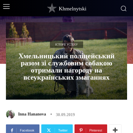
Khmelnytski
ІСТОРІЇ УСПІХУ
Хмельницький поліцейський
разом зі службовим собакою
отримали нагороду на
всеукраїнських змаганнях
Inna Hananova
30.09.2019
Facebook
Twitter
Pinterest