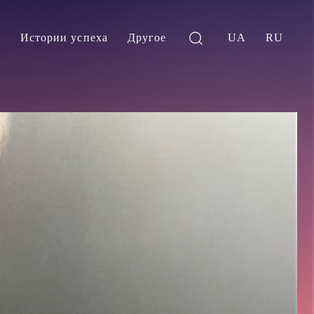
и
Истории успеха
Другое
UA
RU