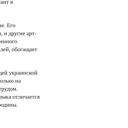
ант в
е. Его
, и другие арт-
ценного
лей, обогащает
ящей украинской
олько на
трудом.
зыка отличается
родины.