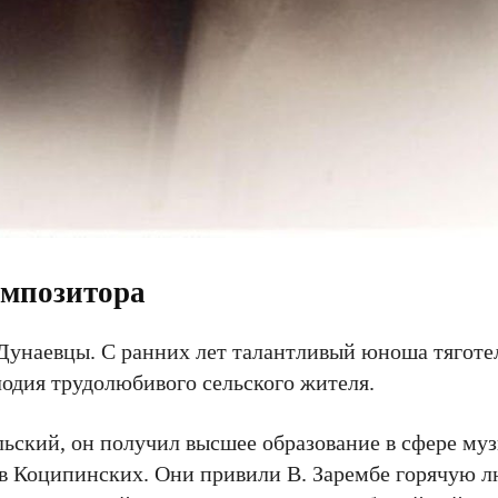
омпозитора
 Дунаевцы. С ранних лет талантливый юноша тяготел
лодия трудолюбивого сельского жителя.
льский, он получил высшее образование в сфере му
в Коципинских. Они привили В. Зарембе горячую л