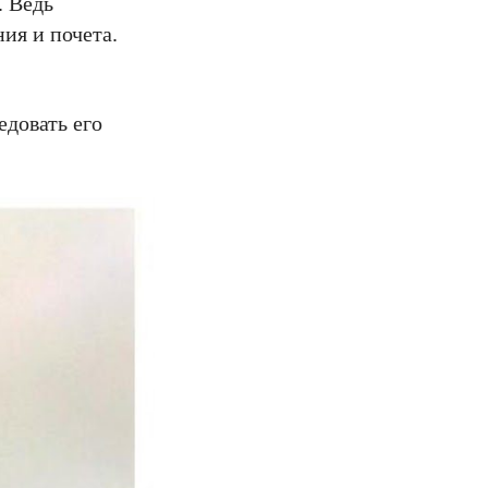
. Ведь
ия и почета.
едовать его