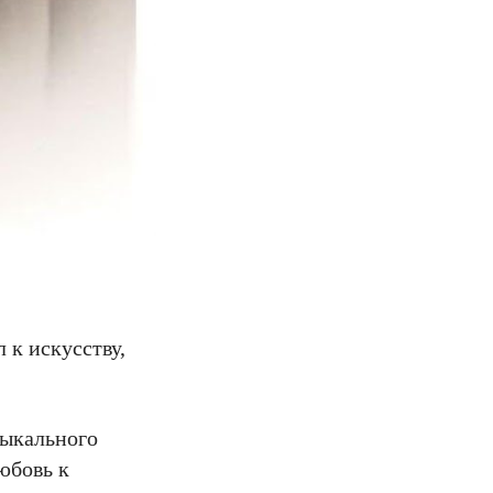
 к искусству,
зыкального
юбовь к