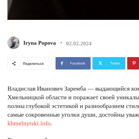
Iryna Popova
02.02.2024
Facebook
Twitter
Поделиться
Владислав Иванович Заремба — выдающийся комп
Хмельницкой области и поражает своей уникаль
полны глубокой эстетикой и разнообразием стил
самые сокровенные уголки души, достойны уваж
khmelnytski.info
.