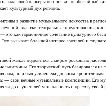
о начала своей карьеры он проявил необычайный тал
жает культурный дух региона.
ктивы в развитие музыкального искусства в регион
влечений, включая театральные представления, кино
— это как гармоничное сочетание культурного бес
 Это вызывает большой интерес зрителей и слушате
еистовой жажде поделиться с миром роскошью насто
ельнитчины. Его творческий путь базировался не т
волам, но и был усилен ежедневным кропотливым 
ы — свои вечные музыкальные композиции. Его му
ести до слушателей уникальность и красоту своей 