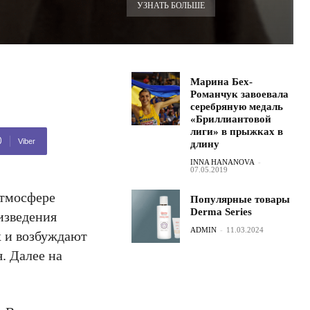
УЗНАТЬ БОЛЬШЕ
Марина Бех-
Романчук завоевала
серебряную медаль
«Бриллиантовой
лиги» в прыжках в
Viber
длину
INNA HANANOVA
-
07.05.2019
атмосфере
Популярные товары
Derma Series
изведения
ADMIN
-
11.03.2024
х и возбуждают
. Далее на