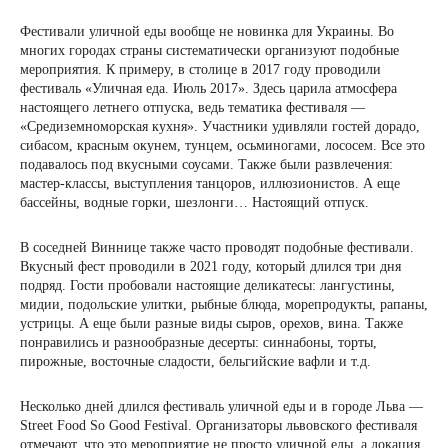
Фестивали уличной еды вообще не новинка для Украины. Во
многих городах страны систематически организуют подобные
мероприятия. К примеру, в столице в 2017 году проводили
фестиваль «Уличная еда. Июль 2017». Здесь царила атмосфера
настоящего летнего отпуска, ведь тематика фестиваля —
«Средиземноморская кухня». Участники удивляли гостей дорадо,
сибасом, красным окунем, тунцем, осьминогами, лососем. Все это
подавалось под вкусными соусами. Также были развлечения:
мастер-классы, выступления танцоров, иллюзионистов. А еще
бассейны, водные горки, шезлонги… Настоящий отпуск.
В соседней Виннице также часто проводят подобные фестивали.
Вкусный фест проводили в 2021 году, который длился три дня
подряд. Гости пробовали настоящие деликатесы: лангустины,
мидии, подольские улитки, рыбные блюда, морепродукты, рапаны,
устрицы. А еще были разные виды сыров, орехов, вина. Также
понравились и разнообразные десерты: синнабоны, торты,
пирожные, восточные сладости, бельгийские вафли и т.д.
Несколько дней длился фестиваль уличной еды и в городе Льва —
Street Food So Good Festival. Организаторы львовского фестиваля
отмечают, что это мероприятие не просто уличной еды, а локация