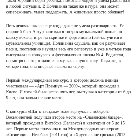
такой хороший образ ребенка, помогала людям и умела радоваться
в любой ситуации. В Поллианна такая же натура: она может
сопереживать, умеет поддержать. А животных просто обожает!
Петь девочка начала еще когда даже не умела разговаривать. Ее
старший брат Артур занимался тогда в музыкальной школе по
классу вокала, игре на скрипке и фортепиано (сейчас учится в
музыкальном училище). Поллианна слушала, как он разучивает
песни, постепенно изучила весь его репертуар и уже в четыре года
выступала на конкурсах и фестивалях от школы № 4. Родители,
несмотря на это, отдали ее в музыкальную школу. Тогда же, в
четыре года, она впервые вышла на сцену.
Первый международный конкурс, в котором должна певица
участвовала — «Арт Премиум — 2009», который проходил в
Киеве. И хотя ей было всего пять лет, выступая в категории от 6 до
9 лет, она заняла первое место.
С конкурса «Шаг к звездам» тоже вернулась с победой.
Восьмилетней получила второе место на «Славянском базаре»,
который проходил в Витебске (Беларусь) в категории от 5 до 15
лет. Первые места получила и на Международных конкурсах
«Созвездие в Несебре» (2011 год) и «Хрустальное гроздь» (2013