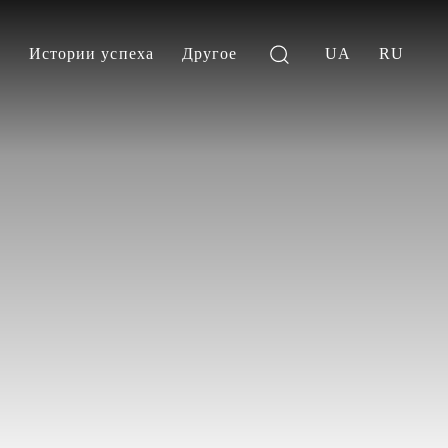
и
Истории успеха
Другое
UA
RU