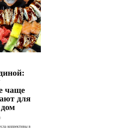
диной:
у
е чаще
ают для
 дом
0
сла коррективы в