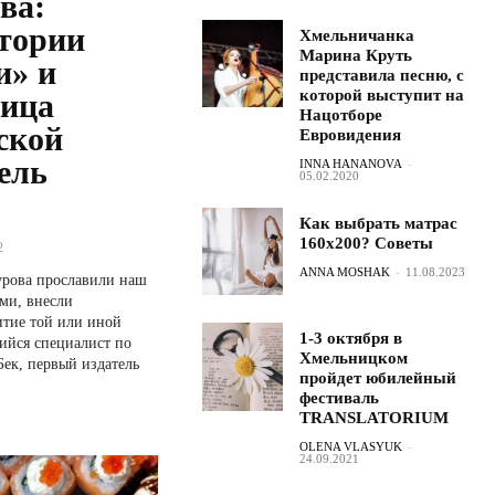
ва:
стории
Хмельничанка
Марина Круть
и» и
представила песню, с
которой выступит на
ница
Нацотборе
ской
Евровидения
ель
INNA HANANOVA
-
05.02.2020
Как выбрать матрас
160х200? Советы
2
ANNA MOSHAK
-
11.08.2023
рова прославили наш
ами, внесли
итие той или иной
1-3 октября в
ийся специалист по
Хмельницком
ек, первый издатель
пройдет юбилейный
фестиваль
TRANSLATORIUM
OLENA VLASYUK
-
24.09.2021