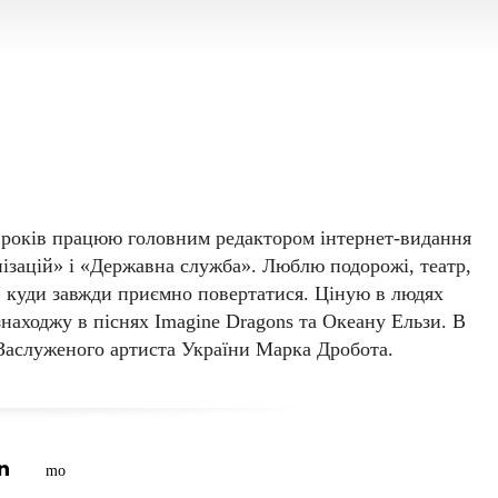
ananova
років працюю головним редактором інтернет-видання
ізацій» і «Державна служба». Люблю подорожі, театр,
и, куди завжди приємно повертатися. Ціную в людях
знаходжу в піснях Imagine Dragons та Океану Ельзи. В
 Заслуженого артиста України Марка Дробота.