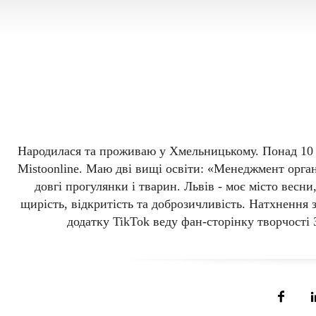
Inna H
Народилася та проживаю у Хмельницькому. Понад 10 
Mistoonline. Маю дві вищі освіти: «Менеджмент орган
довгі прогулянки і тварин. Львів - моє місто весн
щирість, відкритість та доброзичливість. Натхнення 
додатку TikTok веду фан-сторінку творчості