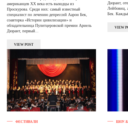
Дюрант, от
американцев ХХ века есть выходцы из
Лейбовиц, 
Проскурова. Среди них: самый известный
Бек. Каждый
специалист по лечению депрессий Аарон Бек,
соавторка «Истории цивилизации» и
обладательница Пулитцеровской премии Ариель
VIEW P
Дюрант, первый...
VIEW POST
ФЕСТИВАЛИ
ШОУ-Б