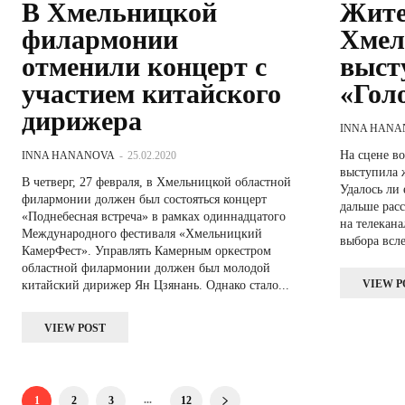
В Хмельницкой
Жите
филармонии
Хмел
отменили концерт с
выст
участием китайского
«Гол
дирижера
INNA HANA
На сцене в
INNA HANANOVA
-
25.02.2020
выступила 
В четверг, 27 февраля, в Хмельницкой областной
Удалось ли 
филармонии должен был состояться концерт
дальше расскажет k
«Поднебесная встреча» в рамках одиннадцатого
на телекана
Международного фестиваля «Хмельницкий
выбора всле
КамерФест». Управлять Камерным оркестром
областной филармонии должен был молодой
VIEW P
китайский дирижер Ян Цзянань. Однако стало...
VIEW POST
...
1
2
3
12