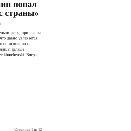
ин попал
с страны»
0
ельницкого, пришел на
что давно увлекается
ю он исполнил на
евицу, дальше
melnytski. Вчера,
Страница 1 из 12