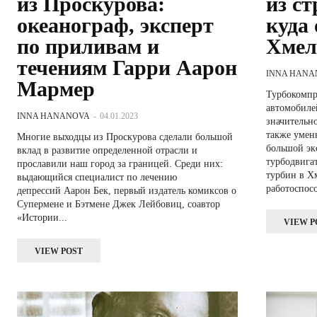
из Проскурова:
из ст
океанограф, эксперт
куда
по приливам и
Хмел
течениям Гарри Аарон
INNA HANA
Мармер
Турбокомпр
автомобилей
INNA HANANOVA
-
04.01.2023
значительн
также умен
Многие выходцы из Проскурова сделали большой
большой эк
вклад в развитие определенной отрасли и
турбодвигат
прославили наш город за границей. Среди них:
турбин в Х
выдающийся специалист по лечению
работоспосо
депрессий Аарон Бек, первый издатель комиксов о
Супермене и Бэтмене Джек Лейбовиц, соавтор
«Истории...
VIEW P
VIEW POST