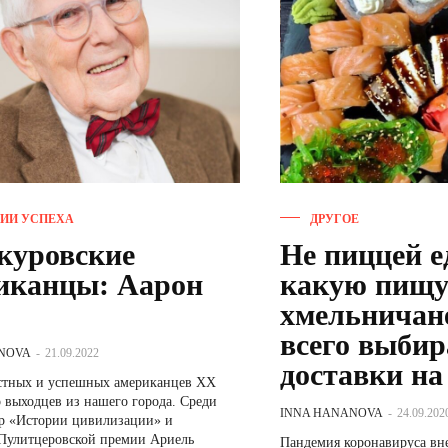
ИИ УСПЕХА
ДРУГОЕ
куровские
Не пиццей е
иканцы: Аарон
какую пищ
хмельничан
всего выбир
NOVA
-
21.09.2022
доставки на
стных и успешных американцев ХХ
о выходцев из нашего города. Среди
INNA HANANOVA
-
24.09.202
ор «Истории цивилизации» и
 Пулитцеровской премии Ариель
Пандемия коронавируса вне