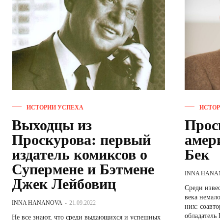
ИСТОРИИ УСПЕХА
ИСТОР
Выходцы из
Прос
Проскурова: первый
амер
издатель комиксов о
Бек
Супермене и Бэтмене
INNA HANA
Джек Лейбовиц
Среди изве
века немал
INNA HANANOVA
-
21.09.2022
них: соавт
обладатель
Не все знают, что среди выдающихся и успешных