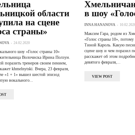
льница
Хмельничан
ьницкой области
в шоу «Голо
упила на сцене
INNA HANANOVA
-
10.02.202
оса страны»
Максим Гара, родом из Хм
«Голос страны 10», потому 
NOVA
-
24.02.2020
Тиной Кароль. Какую песн
сцене шоу и чем поразил п
окального шоу «Голос страны 10»
расскажет об этом подробнее kh
жительница Волочиска Ирина Ползун.
девятого февраля,...
ей поразить тренеров своим пением,
hmelnytski. Вчера, 23 февраля,
ле «1 + 1» вышел шестой эпизод
VIEW POST
пую вокального...
OST