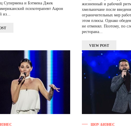
ец Супермена и Бэтмена Джек
жизненный и рабочий ритм
американский психотерапевт Аарон
хмельничане после введени
 из...
ограничительных мер работ
этом плюсы. Однако обеде
не отменял. Поэтому, по с
OST
ресторана...
VIEW POST
ИЗНЕС
ШОУ-БИЗНЕС