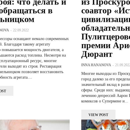
роя: что делать и
из Проскуро
 обращаться в
соавтор «И
ьницком
цивилизаци
обладатель
NOVA
-
22.09.2022
Пулитцеров
ессоры оснащают немало современных
премии Ари
. Благодаря такому агрегату
о повышается мощность двигателя, а
Дюрант
ьшаются расход топлива. Несмотря на
сплуатационный ресурс, многие
INNA HANANOVA
-
21.09.202
ели выходят из строя. Реставрация
мельницком позволяет восстановить
Многие выходцы из Проску
бность агрегата....
город далеко за его предел
значительный вклад в разв
сферы. Среди них: выдающ
OST
лечению депрессий Аарон Б
комиксов о Супермене и...
VIEW POST