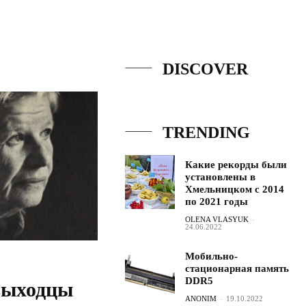
DISCOVER
TRENDING
Какие рекорды были
установлены в
Хмельницком с 2014
по 2021 годы
OLENA VLASYUK
-
24.06.2022
Мобильно-
стационарная память
DDR5
выходцы
ANONIM
-
19.10.2022