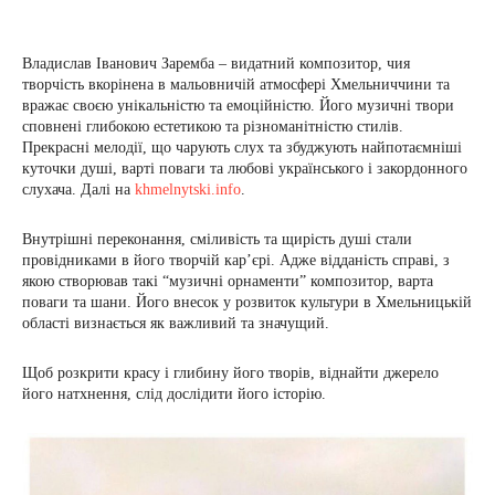
Владислав Іванович Заремба – видатний композитор, чия
творчість вкорінена в мальовничій атмосфері Хмельниччини та
вражає своєю унікальністю та емоційністю. Його музичні твори
сповнені глибокою естетикою та різноманітністю стилів.
Прекрасні мелодії, що чарують слух та збуджують найпотаємніші
куточки душі, варті поваги та любові українського і закордонного
слухача. Далі на
khmelnytski.info
.
Внутрішні переконання, сміливість та щирість душі стали
провідниками в його творчій кар’єрі. Адже відданість справі, з
якою створював такі “музичні орнаменти” композитор, варта
поваги та шани. Його внесок у розвиток культури в Хмельницькій
області визнається як важливий та значущий.
Щоб розкрити красу і глибину його творів, віднайти джерело
його натхнення, слід дослідити його історію.