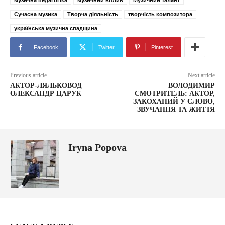
музична педагогіка
музичний вплив
Музичний талант
Сучасна музика
Творча діяльність
творчість композитора
українська музична спадщина
Facebook
Twitter
Pinterest
Previous article
Next article
АКТОР-ЛЯЛЬКОВОД
ВОЛОДИМИР
ОЛЕКСАНДР ЦАРУК
СМОТРИТЕЛЬ: АКТОР,
ЗАКОХАНИЙ У СЛОВО,
ЗВУЧАННЯ ТА ЖИТТЯ
Iryna Popova