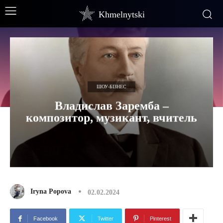
Khmelnytski
ШОУ-БІЗНЕС
Владислав Заремба –
композитор, музикант, вчитель
Iryna Popova
02.02.2024
Facebook
Twitter
Pinterest