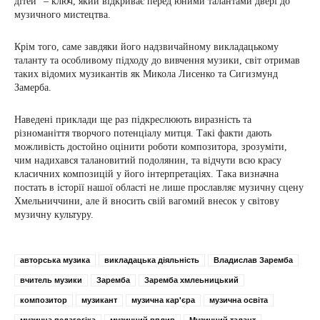
дітей” – ключ, який відкриває перед юними талантами двері до
музичного мистецтва.
Крім того, саме завдяки його надзвичайному викладацькому
таланту та особливому підходу до вивчення музики, світ отримав
таких відомих музикантів як Микола Лисенко та Сигизмунд
Замерба.
Наведені приклади ще раз підкреслюють виразність та
різноманіття творчого потенціалу митця. Такі факти дають
можливість достойно оцінити роботи композитора, зрозуміти,
чим надихався талановитий подолянин, та відчути всю красу
класичних композицій у його інтерпретаціях. Така визначна
постать в історії нашої області не лише прославляє музичну сцену
Хмельниччини, але й вносить свій вагомий внесок у світову
музичну культуру.
авторська музика
викладацька діяльність
Владислав Заремба
вчитель музики
Заремба
Заремба хмлеьницький
композитор
музикант
музична кар'єра
музична освіта