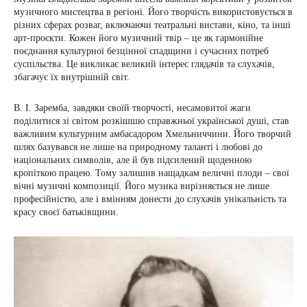
музичного мистецтва в регіоні. Його творчість використовується в
різних сферах розваг, включаючи театральні вистави, кіно, та інші
арт-проєкти. Кожен його музичний твір – це як гармонійне
поєднання культурної безцінної спадщини і сучасних потреб
суспільства. Це викликає великий інтерес глядачів та слухачів,
збагачує їх внутрішній світ.
В. І. Заремба, завдяки своїй творчості, несамовитої жаги
поділитися зі світом розкішшю справжньої української душі, став
важливим культурним амбасадором Хмельниччини. Його творчий
шлях базувався не лише на природному таланті і любові до
національних символів, але й був підсилений щоденною
кропіткою працею. Тому залишив нащадкам величні плоди – свої
вічні музичні композиції. Його музика вирізняється не лише
професійністю, але і вмінням донести до слухачів унікальність та
красу своєї батьківщини.