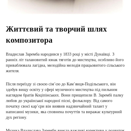
Життєвий та творчий шлях
композитора
Владислав Заремба народився у 1833 році у місті Дунаївці. З
ранніх літ талановитий юнак тяготів до мистецтва, особливо його
приваблювала лагідна, мелодійна мелодія працьовитого сільського
жителя.
Після переїзду зі своєю сім’єю до Кам’янця-Подільського, він
здобув вищу освіту у сфері музичного мистецтва під пильним
наглядом братів Коціпінських. Вони прищепили В. Зарембі палку
любов до української народної пісні, фольклору. Від самого
початку своєї кар’єри він виявив надзвичайний талант у
написанні музики, яка сповнена почуттів та виражає культурний
дух регіону.
Музика Владислава Заремби внесла важливі корективи у розвиток