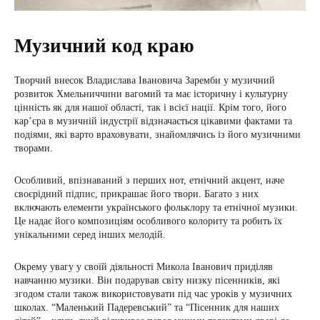
Музичний код краю
Творчий внесок Владислава Івановича Заремби у музичний
розвиток Хмельниччини вагомий та має історичну і культурну
цінність як для нашої області, так і всієї нації. Крім того, його
кар’єра в музичній індустрії відзначається цікавими фактами та
подіями, які варто враховувати, знайомлячись із його музичними
творами.
Особливий, впізнаваний з перших нот, етнічний акцент, наче
своєрідний підпис, прикрашає його твори. Багато з них
включають елементи українського фольклору та етнічної музики.
Це надає його композиціям особливого колориту та робить їх
унікальними серед інших мелодій.
Окрему увагу у своїй діяльності Микола Іванович приділяв
навчанню музики. Він подарував світу низку пісенників, які
згодом стали також використовувати під час уроків у музичних
школах. “Маленький Падеревський” та “Пісенник для наших