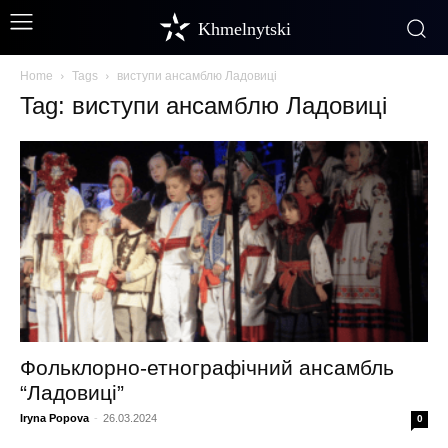
Khmelnytski
Home
Tags
виступи ансамблю Ладовиці
Tag: виступи ансамблю Ладовиці
Фольклорно-етнографічний ансамбль
“Ладовиці”
Iryna Popova
-
26.03.2024
0