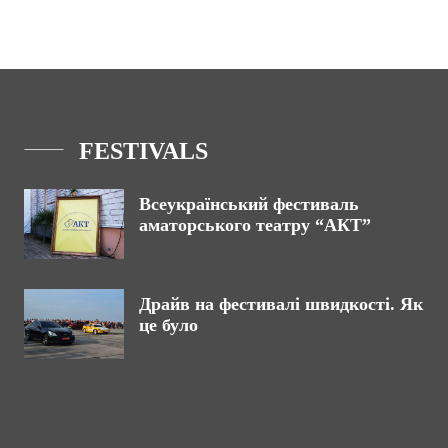
FESTIVALS
Всеукраїнський фестиваль
аматорського театру “АКТ”
Драйв на фестивалі швидкості. Як
це було