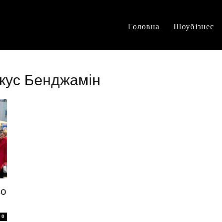
Головна
Шоубізнес
ікус Бенджамін
во
0