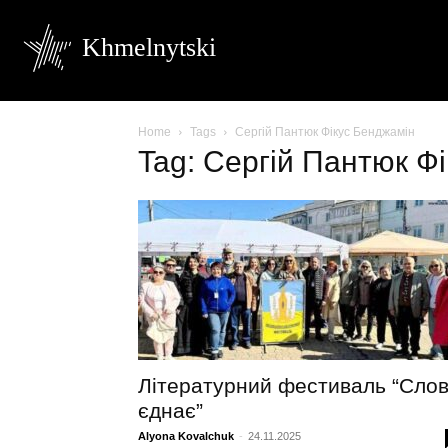
Khmelnytski
Home
Tags
Сергій Пантюк Фікус Бенджамін
Tag: Сергій Пантюк Ф
Літературний фестиваль “Сло
єднає”
Alyona Kovalchuk
-
24.11.2025