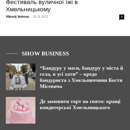
Фестиваль вуличної їжі в
Хмельницькому
Viktorij Voitova
-
26.11.2022
0
SHOW BUSINESS
“Бандуру у маси, бандуру у міста й
села, в усі хати” – кредо
бандуриста з Хмельниччини Костя
Місевича
Де замовити торт на свято: кращі
кондитерські Хмельницького