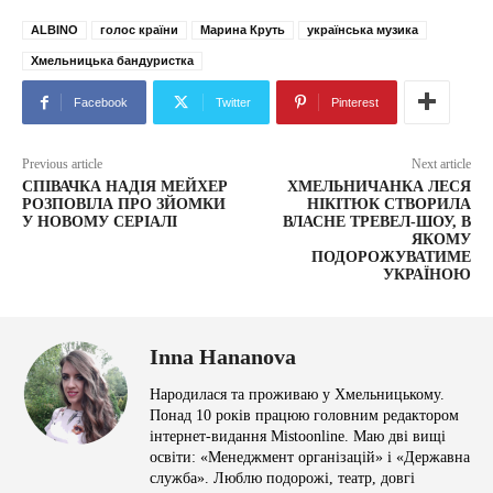
ALBINO
голос країни
Марина Круть
українська музика
Хмельницька бандуристка
Facebook
Twitter
Pinterest
Previous article
Next article
СПІВАЧКА НАДІЯ МЕЙХЕР
ХМЕЛЬНИЧАНКА ЛЕСЯ
РОЗПОВІЛА ПРО ЗЙОМКИ
НІКІТЮК СТВОРИЛА
У НОВОМУ СЕРІАЛІ
ВЛАСНЕ ТРЕВЕЛ-ШОУ, В
ЯКОМУ
ПОДОРОЖУВАТИМЕ
УКРАЇНОЮ
Inna Hananova
Народилася та проживаю у Хмельницькому.
Понад 10 років працюю головним редактором
інтернет-видання Mistoonline. Маю дві вищі
освіти: «Менеджмент організацій» і «Державна
служба». Люблю подорожі, театр, довгі