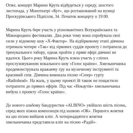
Отже, концерт Марини Круть відбудеться у середу, шостого
листопада, у Монотеатрі «Кут», що розташований на вулиці
Проскурівського Підпілля, 34. Початок концерту о 19:00.
Марина Круть бере участь у різноманітних Всеукраїнських та
Міжнародних фестивалях. Два роки тому вона спробувала свої
сили у відомому шоу «Х-Фактор». На відбірковому етапі дівчина
отримала чотири «Так» від зіркових суддів проекту і потрапила до
тренувального табору, однак пройти у прямі ефірі дівчині не
вдалося. Цього року Марина Круть взяла участь у сліпих
прослуховуваннях вокального шоу «Голос країни». Хмельничанка
продемонструвала вражаючу гру на музичному інструменті та
красивий спів. Дівчина виконала пісню «Creep» гурту
«Radiohead». На жаль, у цьому проекті їй також не пощастило
потрапити до прямих ефірів. Під час «Нокаутів» хмельничанка
вибула з проекту «Голос країни».
До нового альбому бандуристки «ALBINO» увійшло шість пісень,
серед яких ніжна композиція під назвою «ОК». Першого жовтня
на цю пісню вийшов кліп. А чотирнадцятого жовтня
хмельничанка представила кліп на пісню «Радій».