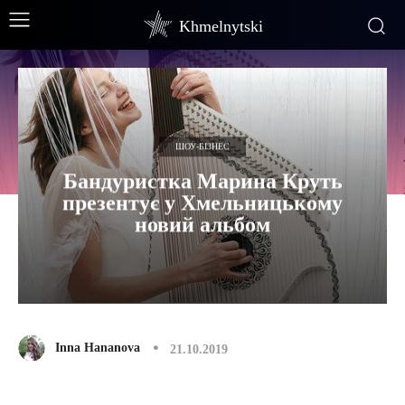
Khmelnytski
ШОУ-БІЗНЕС
Бандуристка Марина Круть
презентує у Хмельницькому
новий альбом
Inna Hananova
21.10.2019