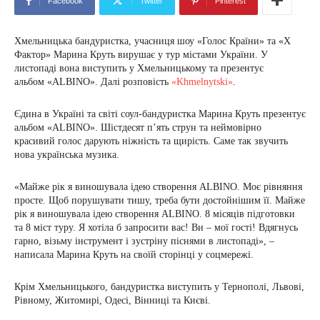
Facebook
Twitter
Pinterest
Хмельницька бандуристка, учасниця шоу «Голос Країни» та «X
Фактор» Марина Круть вирушає у тур містами України. У
листопаді вона виступить у Хмельницькому та презентує
альбом «ALBINO». Далі розповість
«Khmelnytski»
.
Єдина в Україні та світі соул-бандуристка Марина Круть презентує
альбом «ALBINO». Шістдесят п’ять струн та неймовірно
красивий голос дарують ніжність та щирість. Саме так звучить
нова українська музика.
«Майже рік я виношувала ідею створення ALBINO. Моє рівняння
просте. Щоб порушувати тишу, треба бути достойнішим її. Майже
рік я виношувала ідею створення ALBINO. 8 місяців підготовки
та 8 міст туру. Я хотіла б запросити вас! Ви – мої гості! Вдягнусь
гарно, візьму інструмент і зустріну піснями в листопаді», –
написала Марина Круть на своїй сторінці у соцмережі.
Крім Хмельницького, бандуристка виступить у Тернополі, Львові,
Рівному, Житомирі, Одесі, Вінниці та Києві.