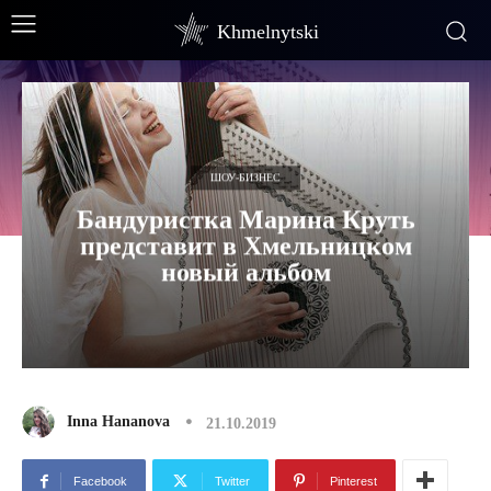
Khmelnytski
ШОУ-БИЗНЕС
Бандуристка Марина Круть
представит в Хмельницком
новый альбом
Inna Hananova
21.10.2019
Facebook
Twitter
Pinterest