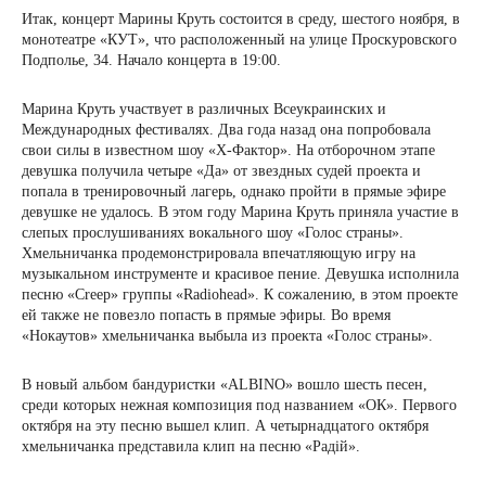
Итак, концерт Марины Круть состоится в среду, шестого ноября, в
монотеатре «КУТ», что расположенный на улице Проскуровского
Подполье, 34. Начало концерта в 19:00.
Марина Круть участвует в различных Всеукраинских и
Международных фестивалях. Два года назад она попробовала
свои силы в известном шоу «Х-Фактор». На отборочном этапе
девушка получила четыре «Да» от звездных судей проекта и
попала в тренировочный лагерь, однако пройти в прямые эфире
девушке не удалось. В этом году Марина Круть приняла участие в
слепых прослушиваниях вокального шоу «Голос страны».
Хмельничанка продемонстрировала впечатляющую игру на
музыкальном инструменте и красивое пение. Девушка исполнила
песню «Creep» группы «Radiohead». К сожалению, в этом проекте
ей также не повезло попасть в прямые эфиры. Во время
«Нокаутов» хмельничанка выбыла из проекта «Голос страны».
В новый альбом бандуристки «ALBINO» вошло шесть песен,
среди которых нежная композиция под названием «ОК». Первого
октября на эту песню вышел клип. А четырнадцатого октября
хмельничанка представила клип на песню «Радій».