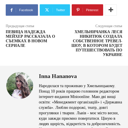
Facebook
Twitter
Pinterest
Предыдущая статья
Следующая статья
ПЕВИЦА НАДЕЖДА
ХМЕЛЬНИЧАНКА ЛЕСЯ
МЕЙХЕР РАССКАЗАЛА О
НИКИТЮК СОЗДАЛА
СЪЕМКАХ В НОВОМ
СОБСТВЕННОЕ ТРЕВЕЛ-
СЕРИАЛЕ
ШОУ, В КОТОРОМ БУДЕТ
ПУТЕШЕСТВОВАТЬ ПО
УКРАИНЕ
Inna Hananova
Народилася та проживаю у Хмельницькому.
Понад 10 років працюю головним редактором
інтернет-видання Mistoonline. Маю дві вищі
освіти: «Менеджмент організацій» і «Державна
служба». Люблю подорожі, театр, довгі
прогулянки і тварин. Львів - моє місто весни,
куди завжди приємно повертатися. Ціную в
людях щирість, відкритість та доброзичливість.