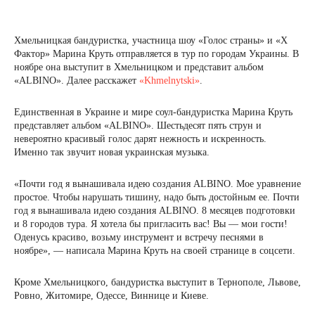
Хмельницкая бандуристка, участница шоу «Голос страны» и «X
Фактор» Марина Круть отправляется в тур по городам Украины. В
ноябре она выступит в Хмельницком и представит альбом
«ALBINO». Далее расскажет
«Khmelnytski»
.
Единственная в Украине и мире соул-бандуристка Марина Круть
представляет альбом «ALBINO». Шестьдесят пять струн и
невероятно красивый голос дарят нежность и искренность.
Именно так звучит новая украинская музыка.
«Почти год я вынашивала идею создания ALBINO. Мое уравнение
простое. Чтобы нарушать тишину, надо быть достойным ее. Почти
год я вынашивала идею создания ALBINO. 8 месяцев подготовки
и 8 городов тура. Я хотела бы пригласить вас! Вы — мои гости!
Оденусь красиво, возьму инструмент и встречу песнями в
ноябре», — написала Марина Круть на своей странице в соцсети.
Кроме Хмельницкого, бандуристка выступит в Тернополе, Львове,
Ровно, Житомире, Одессе, Виннице и Киеве.