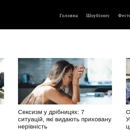
Головна
Шоубізнес
Фест
Сексизм у дрібницях: 7
О
ситуацій, які видають приховану
У
нерівність
ц