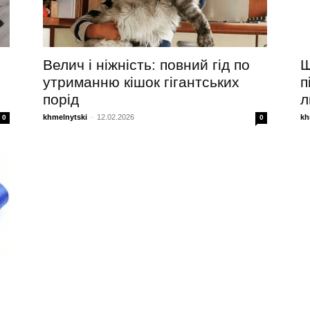
Велич і ніжність: повний гід по
Щ
утриманню кішок гігантських
п
порід
л
khmelnytski
-
12.02.2026
kh
0
0