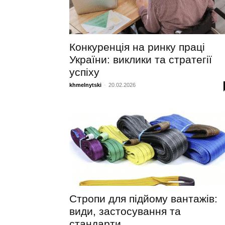
Конкуренція на ринку праці
України: виклики та стратегії
успіху
khmelnytski
-
20.02.2026
Стропи для підйому вантажів:
види, застосування та
стандарти