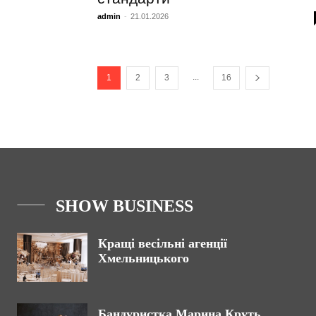
admin
-
21.01.2026
...
1
2
3
16
SHOW BUSINESS
Кращі весільні агенції
Хмельницького
Бандуристка Марина Круть