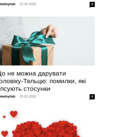
melnytski
-
22.04.2026
0
о не можна дарувати
оловіку-Тельцю: помилки, які
іпсують стосунки
melnytski
-
20.02.2026
0