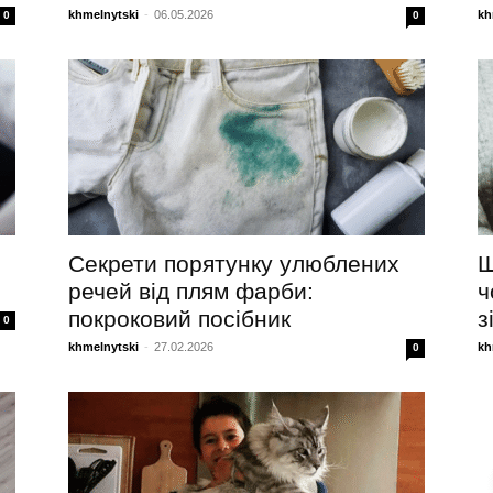
khmelnytski
-
06.05.2026
kh
0
0
Секрети порятунку улюблених
Щ
речей від плям фарби:
ч
покроковий посібник
з
0
khmelnytski
-
27.02.2026
kh
0