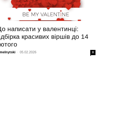
о написати у валентинці:
ідбірка красивих віршів до 14
ютого
melnytski
-
05.02.2026
0