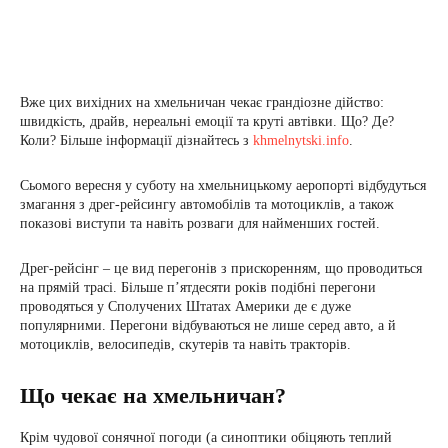
Вже цих вихідних на хмельничан чекає грандіозне дійство:
швидкість, драйв, нереальні емоції та круті автівки. Що? Де?
Коли? Більше інформації дізнайтесь з
khmelnytski.info
.
Сьомого вересня у суботу на хмельницькому аеропорті відбудуться
змагання з дрег-рейсингу автомобілів та мотоциклів, а також
показові виступи та навіть розваги для найменших гостей.
Дрег-рейсінг – це вид перегонів з прискоренням, що проводиться
на прямій трасі. Більше п’ятдесяти років подібні перегони
проводяться у Сполучених Штатах Америки де є дуже
популярними. Перегони відбуваються не лише серед авто, а й
мотоциклів, велосипедів, скутерів та навіть тракторів.
Що чекає на хмельничан?
Крім чудової сонячної погоди (а синоптики обіцяють теплий