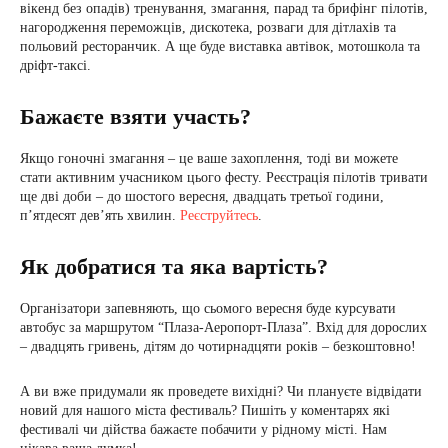
вікенд без опадів) тренування, змагання, парад та брифінг пілотів,
нагородження переможців, дискотека, розваги для дітлахів та
польовий ресторанчик. А ще буде виставка автівок, мотошкола та
дріфт-таксі.
Бажаєте взяти участь?
Якщо гоночні змагання – це ваше захоплення, тоді ви можете
стати активним учасником цього фесту. Реєстрація пілотів тривати
ще дві доби – до шостого вересня, двадцать третьої години,
п’ятдесят дев’ять хвилин.
Реєструйтесь
.
Як добратися та яка вартість?
Організатори запевняють, що сьомого вересня буде курсувати
автобус за маршрутом “Плаза-Аеропорт-Плаза”. Вхід для дорослих
– двадцять гривень, дітям до чотирнадцяти років – безкоштовно!
А ви вже придумали як проведете вихідні? Чи плануєте відвідати
новий для нашого міста фестиваль? Пишіть у коментарях які
фестивалі чи дійства бажаєте побачити у рідному місті. Нам