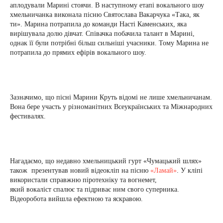
аплодували Марині стоячи. В наступному етапі вокального шоу
хмельничанка виконала пісню Святослава Вакарчука «Така, як
ти». Марина потрапила до команди Насті Каменських, яка
вирішувала долю дівчат. Співачка побачила талант в Марині,
однак її були потрібні більш сильніші учасники. Тому Марина не
потрапила до прямих ефірів вокального шоу.
Зазначимо, що пісні Марини Круть відомі не лише хмельничанам.
Вона бере участь у різноманітних Всеукраїнських та Міжнародних
фестивалях.
Нагадаємо, що недавно хмельницький гурт «Чумацький шлях»
також презентував новий відеокліп на пісню
«Ламай»
. У кліпі
використали справжню піротехніку та вогнемет,
який вокаліст спалює та підриває ним свого суперника.
Відеоробота вийшла ефектною та яскравою.