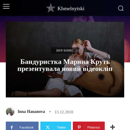
Khmelnytski
ШОУ-БІЗНЕС
Бандуристка Марина Круть
презентувала новий відеокліп
Inna Hananova
13.12.2018
Facebook
Twitter
Pinterest