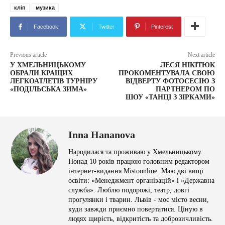
кліп
музика
Facebook
Twitter
Pinterest
Previous article
Next article
У ХМЕЛЬНИЦЬКОМУ
ЛЕСЯ НІКІТЮК
ОБРАЛИ КРАЩИХ
ПРОКОМЕНТУВАЛА СВОЮ
ЛЕГКОАТЛЕТІВ ТУРНІРУ
ВІДВЕРТУ ФОТОСЕСІЮ З
«ПОДІЛЬСЬКА ЗИМА»
ПАРТНЕРОМ ПО
ШОУ «ТАНЦІ З ЗІРКАМИ»
Inna Hananova
Народилася та проживаю у Хмельницькому.
Понад 10 років працюю головним редактором
інтернет-видання Mistoonline. Маю дві вищі
освіти: «Менеджмент організацій» і «Державна
служба». Люблю подорожі, театр, довгі
прогулянки і тварин. Львів - моє місто весни,
куди завжди приємно повертатися. Ціную в
людях щирість, відкритість та доброзичливість.