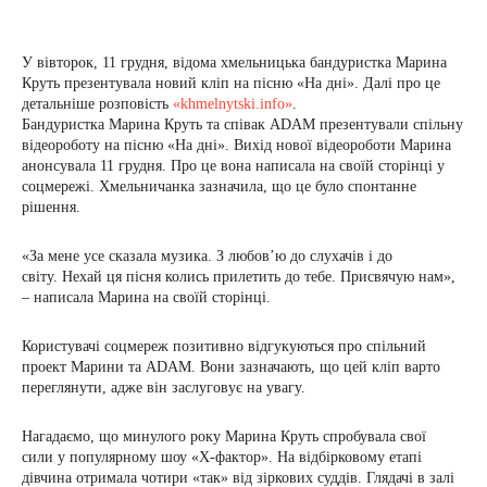
У вівторок, 11 грудня, відома хмельницька бандуристка Марина
Круть презентувала новий кліп на пісню «На дні». Далі про це
детальніше розповість
«khmelnytski.info
»
.
Бандуристка Марина Круть та співак ADAM презентували спільну
відеороботу на пісню «На дні». Вихід нової відеороботи Марина
анонсувала 11 грудня. Про це вона написала на своїй сторінці у
соцмережі. Хмельничанка зазначила, що це було спонтанне
рішення.
«За мене усе сказала музика. З любов’ю до слухачів і до
світу. Нехай ця пісня колись прилетить до тебе. Присвячую нам»,
– написала Марина на своїй сторінці.
Користувачі соцмереж позитивно відгукуються про спільний
проект Марини та ADAM. Вони зазначають, що цей кліп варто
переглянути, адже він заслуговує на увагу.
Нагадаємо, що минулого року Марина Круть спробувала свої
сили у популярному шоу «Х-фактор». На відбірковому етапі
дівчина отримала чотири «так» від зіркових суддів. Глядачі в залі