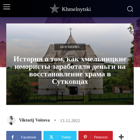
Khmelnytski
ШОУ-БИЗНЕС
История о том, как хмельницкие
юмористы заработали деньги на
восстановление храма в
Сутковцах
Viktorij Voitova
13.12.2022
Facebook
Twitter
Pinterest