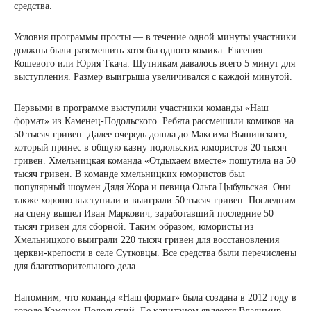
средства.
Условия программы просты — в течение одной минуты участники
должны были разсмешить хотя бы одного комика: Евгения
Кошевого или Юрия Ткача. Шутникам давалось всего 5 минут для
выступления. Размер выигрыша увеличивался с каждой минутой.
Первыми в программе выступили участники команды «Наш
формат» из Каменец-Подольского. Ребята рассмешили комиков на
50 тысяч гривен. Далее очередь дошла до Максима Вышинского,
который принес в общую казну подольских юмористов 20 тысяч
гривен. Хмельницкая команда «Отдыхаем вместе» пошутила на 50
тысяч гривен. В команде хмельницких юмористов был
популярный шоумен Дядя Жора и певица Ольга Цыбульская. Они
также хорошо выступили и выиграли 50 тысяч гривен. Последним
на сцену вышел Иван Маркович, заработавший последние 50
тысяч гривен для сборной. Таким образом, юмористы из
Хмельницкого выиграли 220 тысяч гривен для восстановления
церкви-крепости в селе Сутковцы. Все средства были перечислены
для благотворительного дела.
Напомним, что команда «Наш формат» была создана в 2012 году в
городе Каменец-Подольский. Ее капитаном является Владимир