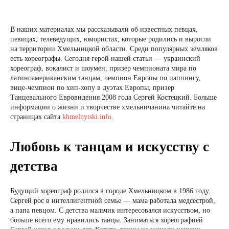
В наших материалах мы рассказывали об известных певцах,
певицах, телеведущих, юмористах, которые родились и выросли
на территории Хмельницкой области. Среди популярных земляков
есть хореографы. Сегодня герой нашей статьи — украинский
хореограф, вокалист и шоумен, призер чемпионата мира по
латиноамериканским танцам, чемпион Европы по паппингу,
вице-чемпион по хип-хопу в дуэтах Европы, призер
Танцевального Евровидения 2008 года Сергей Костецкий. Больше
информации о жизни и творчестве хмельничанина читайте на
страницах сайта
khmelnytski.info
.
Любовь к танцам и искусству с
детства
Будущий хореограф родился в городе Хмельницком в 1986 году.
Сергей рос в интеллигентной семье — мама работала медсестрой,
а папа певцом. С детства мальчик интересовался искусством, но
больше всего ему нравились танцы. Заниматься хореографией