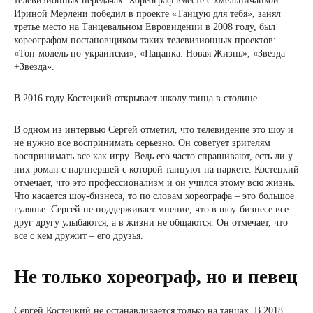
телевизионных передачах. Хореограф вместе с хмельничанкой
Ириной Мерлени победил в проекте «Танцую для тебя», занял
третье место на Танцевальном Евровидении в 2008 году, был
хореографом постановщиком таких телевизионных проектов:
«Топ-модель по-украински», «Пацанка: Новая Жизнь», «Звезда
+Звезда».
В 2016 году Костецкий открывает школу танца в столице.
В одном из интервью Сергей отметил, что телевидение это шоу и
не нужно все воспринимать серьезно. Он советует зрителям
воспринимать все как игру. Ведь его часто спрашивают, есть ли у
них роман с партнершей с которой танцуют на паркете. Костецкий
отмечает, что это профессионализм и он учился этому всю жизнь.
Что касается шоу-бизнеса, то по словам хореографа – это большое
гулянье. Сергей не поддерживает мнение, что в шоу-бизнесе все
друг другу улыбаются, а в жизни не общаются. Он отмечает, что
все с кем дружит – его друзья.
Не только хореограф, но и певец
Сергей Костецкий не останавливается только на танцах. В 2018