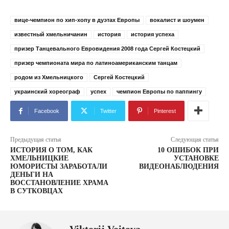
вице-чемпион по хип-хопу в дуэтах Европы
вокалист и шоумен
известный хмельничанин
история
история успеха
призер Танцевального Евровидения 2008 года Сергей Костецкий
призер чемпионата мира по латиноамериканским танцам
родом из Хмельницкого
Сергей Костецкий
украинский хореограф
успех
чемпион Европы по паппингу
Facebook
Twitter
Pinterest
Предыдущая статья
Следующая статья
ИСТОРИЯ О ТОМ, КАК
10 ОШИБОК ПРИ
ХМЕЛЬНИЦКИЕ
УСТАНОВКЕ
ЮМОРИСТЫ ЗАРАБОТАЛИ
ВИДЕОНАБЛЮДЕНИЯ
ДЕНЬГИ НА
ВОССТАНОВЛЕНИЕ ХРАМА
В СУТКОВЦАХ