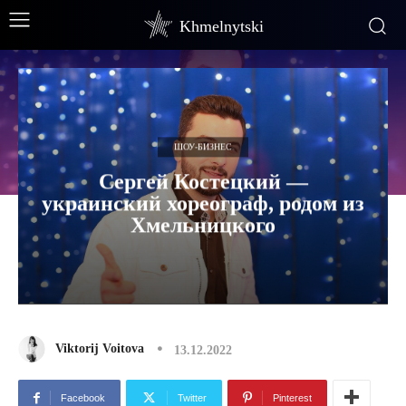
Khmelnytski
ШОУ-БИЗНЕС
Сергей Костецкий —
украинский хореограф, родом из
Хмельницкого
Viktorij Voitova
13.12.2022
Facebook
Twitter
Pinterest