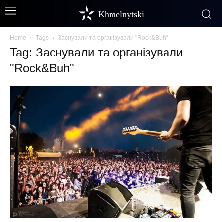
Khmelnytski
Home
Tags
Заснували та організували "Rock&Buh"
Tag: Заснували та організували
"Rock&Buh"