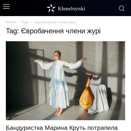
Khmelnytski
Home
Tags
Євробачення члени журі
Tag: Євробачення члени журі
Бандуристка Марина Круть потрапила