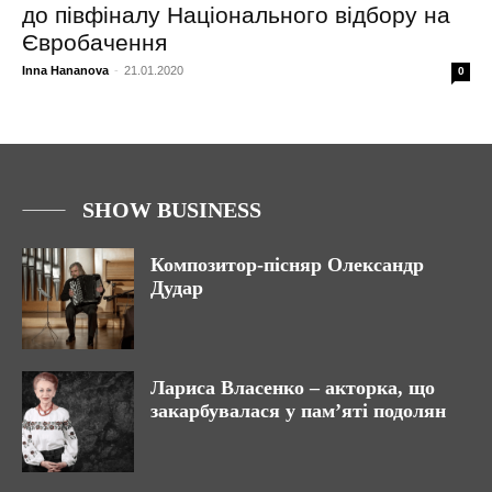
до півфіналу Національного відбору на
Євробачення
Inna Hananova
-
21.01.2020
0
SHOW BUSINESS
Композитор-пісняр Олександр
Дудар
Лариса Власенко – акторка, що
закарбувалася у памʼяті подолян