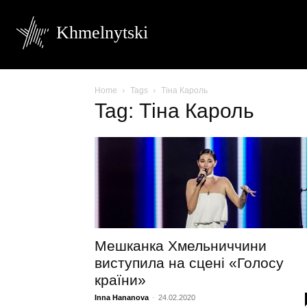
Khmelnytski
Home
Tags
Тіна Кароль
Tag: Тіна Кароль
Мешканка Хмельниччини
виступила на сцені «Голосу
країни»
Inna Hananova
-
24.02.2020