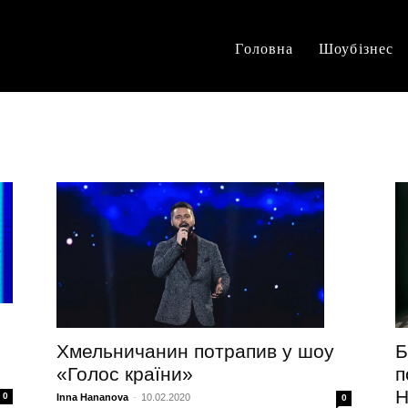
Головна
Шоубізнес
Б
Хмельничанин потрапив у шоу
п
«Голос країни»
Н
0
Inna Hananova
-
10.02.2020
0