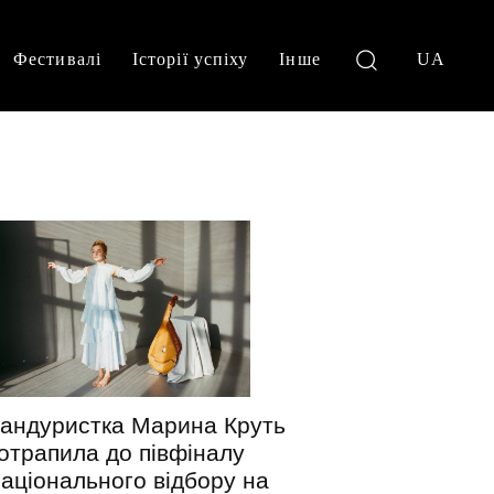
Фестивалі
Історії успіху
Інше
UA
андуристка Марина Круть
отрапила до півфіналу
аціонального відбору на