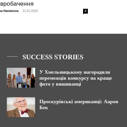
вробачення
na Hananova
-
21.01.2020
0
SUCCESS STORIES
У Хмельницькому нагородили
переможців конкурсу на краще
фото у вишиванці
Проскурівські американці: Аарон
Бек