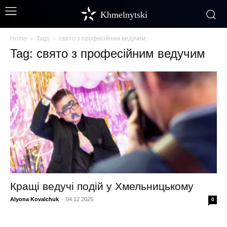
Khmelnytski
Home
Tags
свято з професійним ведучим
Tag: свято з професійним ведучим
Кращі ведучі подій у Хмельницькому
Alyona Kovalchuk
-
04.12.2025
0