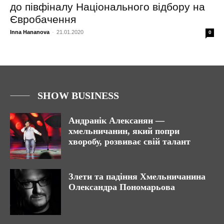
до півфіналу Національного відбору на
Євробачення
Inna Hananova
-
21.01.2020
0
SHOW BUSINESS
Андранік Алексанян —
хмельничанин, який попри
хворобу, розвиває свій талант
Злети та падіння Хмельничанина
Олександра Пономарьова