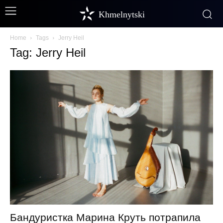
Khmelnytski
Home
Tags
Jerry Heil
Tag: Jerry Heil
Бандуристка Марина Круть потрапила