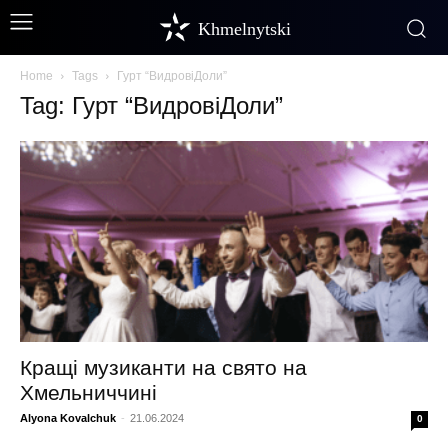
Khmelnytski
Home
Tags
Гурт “ВидровіДоли”
Tag: Гурт “ВидровіДоли”
Кращі музиканти на свято на
Хмельниччині
Alyona Kovalchuk
-
21.06.2024
0