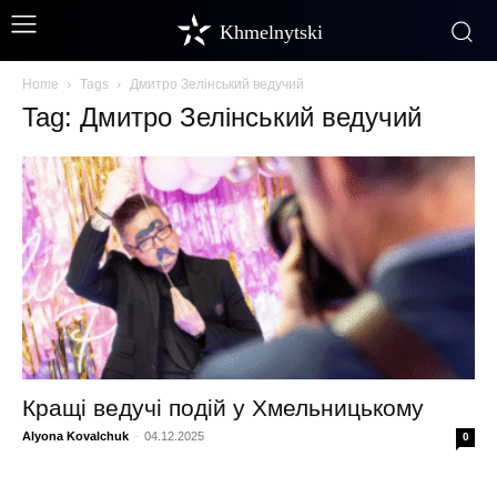
Khmelnytski
Home
Tags
Дмитро Зелінський ведучий
Tag: Дмитро Зелінський ведучий
Кращі ведучі подій у Хмельницькому
Alyona Kovalchuk
-
04.12.2025
0