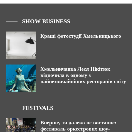
SHOW BUSINESS
Кращі фотостудії Хмельницького
Хмельничанка Леся Нікітюк
відпочила в одному з
найнезвичайніших ресторанів світу
FESTIVALS
Вперше, та далеко не востаннє:
фестиваль оркестрових шоу-