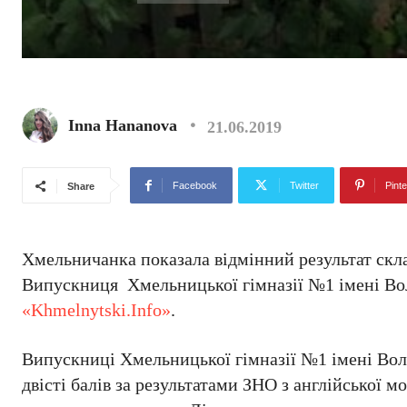
Inna Hananova
21.06.2019
Facebook
Twitter
Pinte
Share
Хмельничанка показала відмінний результат скл
Випускниця Хмельницької гімназії №1 імені Воло
«Khmelnytski.Info»
.
Випускниці Хмельницької гімназії №1 імені Вол
двісті балів за результатами ЗНО з англійської м