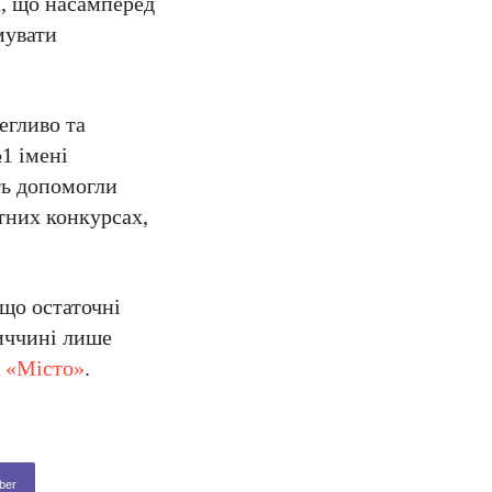
а, що насамперед
мувати
егливо та
1 імені
ть допомогли
ітних конкурсах,
що остаточні
ниччині лише
 «Місто»
.
ber