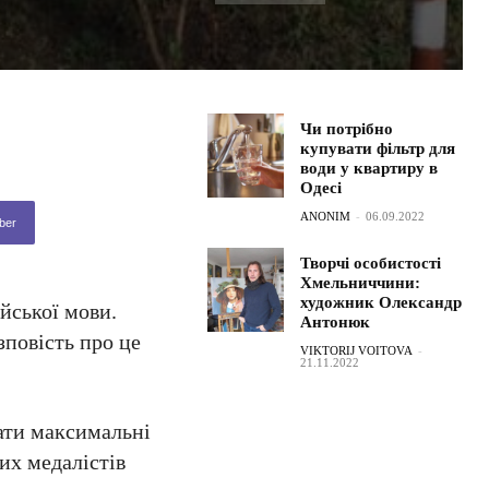
Чи потрібно
купувати фільтр для
води у квартиру в
Одесі
ANONIM
-
06.09.2022
ber
Творчі особистості
Хмельниччини:
художник Олександр
йської мови.
Антонюк
зповість про це
VIKTORIJ VOITOVA
-
21.11.2022
ати максимальні
тих медалістів