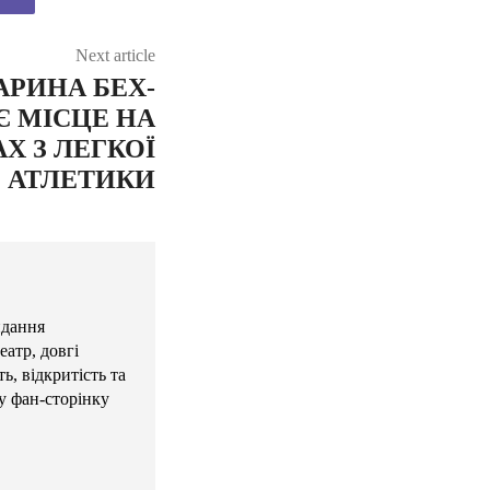
Next article
РИНА БЕХ-
Є МІСЦЕ НА
Х З ЛЕГКОЇ
АТЛЕТИКИ
идання
атр, довгі
ь, відкритість та
у фан-сторінку