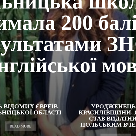
ьницька шко
имала 200 балі
зультатами ЗН
нглійської мо
Ь ВІДОМИХ ЄВРЕЇВ
УРОДЖЕНЕЦЬ
НИЦЬКОЇ ОБЛАСТІ
КРАСИЛІВЩИНИ,
СТАВ ВИДАТН
ПОЛЬСЬКИМ ВЧ
READ MORE