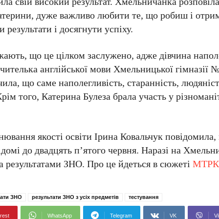
ила свій високий результат. Хмельничанка розповіл
Катерини, дуже важливо любити те, що робиш і отри
 результати і досягнути успіху.
жають, що це цілком заслужено, адже дівчина напол
Вчителька англійської мови Хмельницької гімназії №
ла, що саме наполегливість, старанність, людяніс
рім того, Катерина Булеза брала участь у різноман
ювання якості освіти Ірина Ковальчук повідомила, 
відомі до двадцять п’ятого червня. Наразі на Хмель
за результатами ЗНО. Про це йдеться в сюжеті
МТРК
тати ЗНО
результати ЗНО з усіх предметів
тестування
rest
WhatsApp
Telegram
VK
Vi