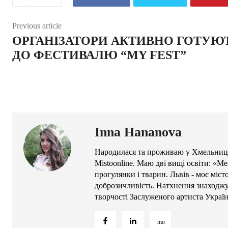
Previous article
ОРГАНІЗАТОРИ АКТИВНО ГОТУЮ
ДО ФЕСТИВАЛЮ “MY FEST”
Inna Hananova
Народилася та проживаю у Хмельниць
Mistoonline. Маю дві вищі освіти: «М
прогулянки і тварин. Львів - моє міс
доброзичливість. Натхнення знаходжу 
творчості Заслуженого артиста Украї