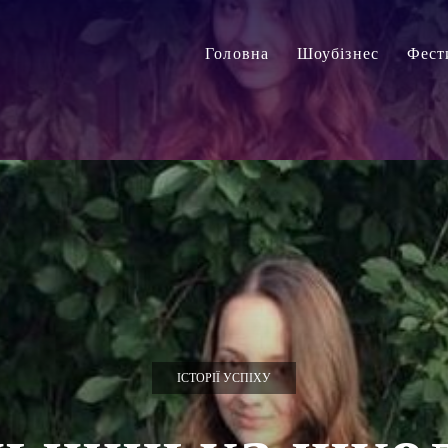
Головна
Шоубізнес
Фест
ІСТОРІЇ УСПІХУ