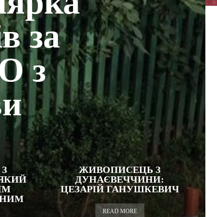
лярка
в за
О з
ви
 З
ЖИВОПИСЕЦЬ З
 ЯКИЙ
ДУНАЄВЕЧЧИНИ:
ИМ
ЦЕЗАРІЙ ГАНУШКЕВИЧ
ЕНИМ
READ MORE