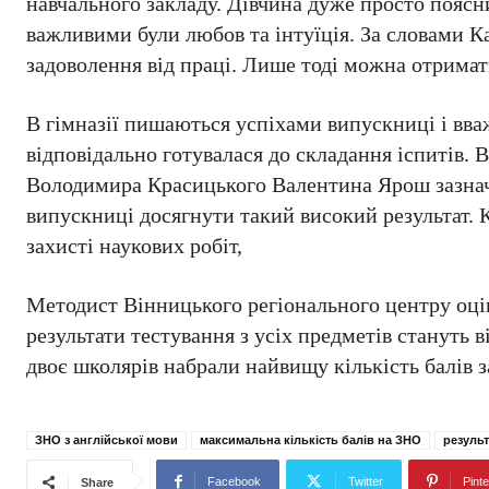
навчального закладу. Дівчина дуже просто поясн
важливими були любов та інтуїція. За словами 
задоволення від праці. Лише тоді можна отримати
В гімназії пишаються успіхами випускниці і вва
відповідально готувалася до складання іспитів. 
Володимира Красицького Валентина Ярош зазначи
випускниці досягнути такий високий результат. К
захисті наукових робіт,
Методист Вінницького регіонального центру оцін
результати тестування з усіх предметів стануть 
двоє школярів набрали найвищу кількість балів 
ЗНО з англійської мови
максимальна кількість балів на ЗНО
резуль
Facebook
Twitter
Pinte
Share