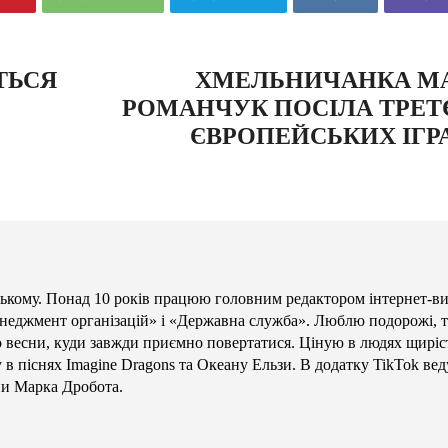
ТЬСЯ
ХМЕЛЬНИЧАНКА МА
РОМАНЧУК ПОСІЛА ТРЕТ
ЄВРОПЕЙСЬКИХ ІГРА
кому. Понад 10 років працюю головним редактором інтернет-в
енеджмент організацій» і «Державна служба». Люблю подорожі, те
то весни, куди завжди приємно повертатися. Ціную в людях щиріст
в піснях Imagine Dragons та Океану Ельзи. В додатку TikTok вед
ни Марка Дробота.