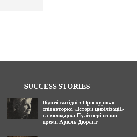
SUCCESS STORIES
Відомі вихідці з Проскурова:
співавторка «Історії цивілізації»
та володарка Пулітцерівської
премії Арієль Дюрант