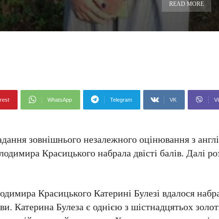
READ MORE
rest
WhatsApp
Telegram
VK
Vi
адання зовнішнього незалежного оцінювання з англі
димира Красицького набрала двісті балів. Далі ро
одимира Красицького Катерині Булезі вдалося набр
ови. Катерина Булеза є однією з шістнадцятьох золо