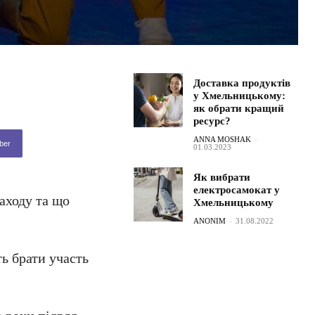
Доставка продуктів
у Хмельницькому:
як обрати кращий
ресурс?
ANNA MOSHAK
-
ber
01.03.2023
Як вибрати
електросамокат у
аходу та що
Хмельницькому
ANONIM
-
31.08.2022
ть брати участь