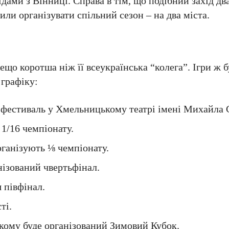
ідами з Вінниці. Справа в тім, що подібний захід дв
или організувати спільний сезон – на два міста.
ещо коротша ніж її всеукраїнська “колега”. Ігри ж 
 графіку:
 фестиваль у Хмельницькому театрі імені Михайла 
 1/16 чемпіонату.
ганізують ⅛ чемпіонату.
нізований чвертьфінал.
 півфінал.
ті.
кому буде організований Зимовий Кубок.