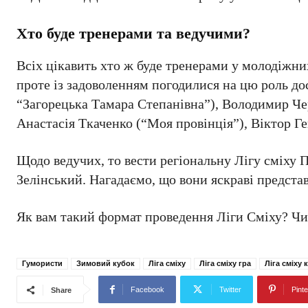
Хто буде тренерами та ведучими?
Всіх цікавить хто ж буде тренерами у молодіжних
проте із задоволенням погодилися на цю роль до
“Загорецька Тамара Степанівна”), Володимир Че
Анастасія Ткаченко (“Моя провінція”), Віктор Ге
Щодо ведучих, то вести регіональну Лігу сміху 
Зелінський. Нагадаємо, що вони яскраві предст
Як вам такий формат проведення Ліги Сміху? Чи 
Гумористи
Зимовий кубок
Ліга сміху
Ліга сміху гра
Ліга сміху
Facebook
Twitter
Pinte
Share