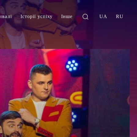
ивалі
Історії успіху
Інше
UA
RU