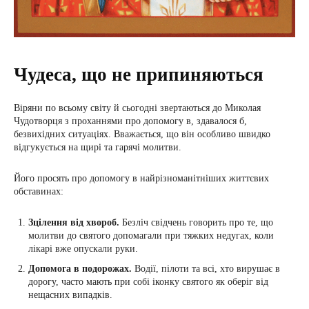
Чудеса, що не припиняються
Віряни по всьому світу й сьогодні звертаються до Миколая
Чудотворця з проханнями про допомогу в, здавалося б,
безвихідних ситуаціях. Вважається, що він особливо швидко
відгукується на щирі та гарячі молитви.
Його просять про допомогу в найрізноманітніших життєвих
обставинах:
Зцілення від хвороб.
Безліч свідчень говорить про те, що
молитви до святого допомагали при тяжких недугах, коли
лікарі вже опускали руки.
Допомога в подорожах.
Водії, пілоти та всі, хто вирушає в
дорогу, часто мають при собі іконку святого як оберіг від
нещасних випадків.