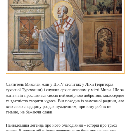
Святитель Миколай жив у III-IV століттях у Лікії (територія
сучасної Туреччини) і служив архієпископом у місті Мири. Ще за
життя він прославився своєю неймовірною добротою, милосердям
та здатністю творити чудеса. Він походив із заможної родини, але
всю свою спадщину роздав нужденним, причому робив це
таємно, не бажаючи слави.
Найвідоміша легенда про його благодіяння – історія про трьох
сестер. В одного збіднілого дворянина не було приданого для