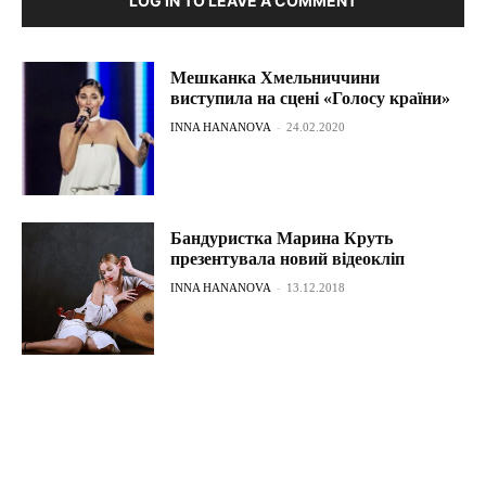
LOG IN TO LEAVE A COMMENT
Мешканка Хмельниччини
виступила на сцені «Голосу країни»
INNA HANANOVA
-
24.02.2020
Бандуристка Марина Круть
презентувала новий відеокліп
INNA HANANOVA
-
13.12.2018