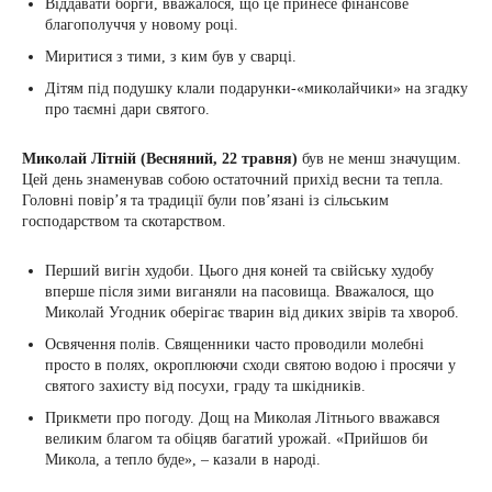
Віддавати борги, вважалося, що це принесе фінансове
благополуччя у новому році.
Миритися з тими, з ким був у сварці.
Дітям під подушку клали подарунки-«миколайчики» на згадку
про таємні дари святого.
Миколай Літній (Весняний, 22 травня)
був не менш значущим.
Цей день знаменував собою остаточний прихід весни та тепла.
Головні повір’я та традиції були пов’язані із сільським
господарством та скотарством.
Перший вигін худоби. Цього дня коней та свійську худобу
вперше після зими виганяли на пасовища. Вважалося, що
Миколай Угодник оберігає тварин від диких звірів та хвороб.
Освячення полів. Священники часто проводили молебні
просто в полях, окроплюючи сходи святою водою і просячи у
святого захисту від посухи, граду та шкідників.
Прикмети про погоду. Дощ на Миколая Літнього вважався
великим благом та обіцяв багатий урожай. «Прийшов би
Микола, а тепло буде», – казали в народі.