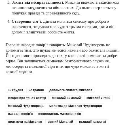
Захист від несправедливості.
Миколая вважають захисником
невинно засуджених та обмовлених. До нього звертаються у
пошуках правди та справедливого суду.
Створення сім’ї.
Дівчата моляться святому про доброго
нареченого, згадуючи про чудо з трьома сестрами, яким він
допоміг влаштувати особисте життя.
Головне народне повір’я говорить: Миколай Чудотворець не
допомагає тим, хто шукає нечесної наживи або бажає зла іншим.
Його допомога приходить до тих, у кого чисті помисли та добре
серце. Він залишається символом безкорисливого служіння,
милосердя та незламної віри в те, що чудо можливе в житті
кожної людини.
19 грудня
22 травня
допомога святого Миколая
історія про трьох сестер
Миколай Зимовий
Миколай Літній
Миколай Чудотворець
молитва до Миколая Чудотворця
народні повір'я
покровитель мандрівників
прикмети на Миколая
святий Миколай
традиції та звичаї