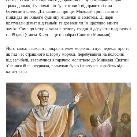
трьох доньок, і у відчаї він був готовий відправити їх на
безчесний шлях. Дізнавшись про це, Миколай тричі таємно
підкидав до їхнього будинку мішечки із золотом. Ці дари
врятували дівчат від ганьби та дозволили їм щасливо вийти
заміж. Саме ця історія лягла в основу традиції дарувати подарунки
на Різдво (Санта-Клаус – це прообраз Святого Миколая).
Його також вважають покровителем моряків. Існує переказ про те,
як під час страшного шторму моряки, перебуваючи на волосині
від загибелі, звернулися з гарячою молитвою до Миколая. Святий
з’явився біля штурвала, вгамував бурю і врятував корабель від
катастрофи.