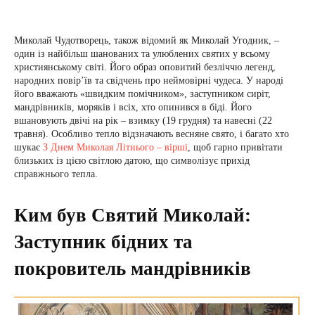
Миколай Чудотворець, також відомий як Миколай Угодник, –
один із найбільш шанованих та улюблених святих у всьому
християнському світі. Його образ оповитий безліччю легенд,
народних повір’їв та свідчень про неймовірні чудеса. У народі
його вважають «швидким помічником», заступником сиріт,
мандрівників, моряків і всіх, хто опинився в біді. Його
вшановують двічі на рік – взимку (19 грудня) та навесні (22
травня). Особливо тепло відзначають весняне свято, і багато хто
шукає
З Днем Миколая Літнього – вірші
, щоб гарно привітати
близьких із цією світлою датою, що символізує прихід
справжнього тепла.
Ким був Святий Миколай:
Заступник бідних та
покровитель мандрівників