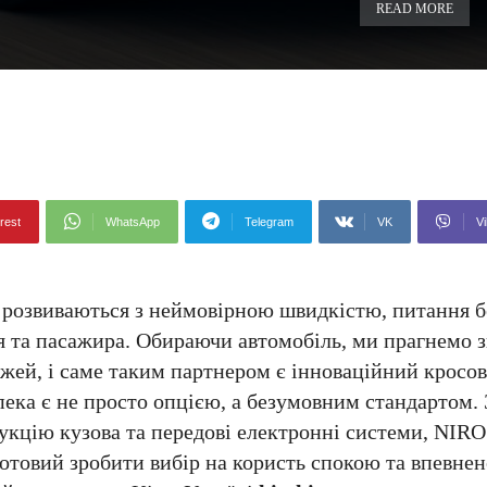
READ MORE
rest
WhatsApp
Telegram
VK
Vi
ї розвиваються з неймовірною швидкістю, питання 
 та пасажира. Обираючи автомобіль, ми прагнемо 
ожей, і саме таким партнером є інноваційний кросо
пека є не просто опцією, а безумовним стандартом.
укцію кузова та передові електронні системи, NIR
 готовий зробити вибір на користь спокою та впевнен