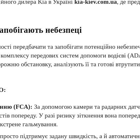
ійного дилера Kia в Україні
kia-kiev.com.ua
, де пре
запобігають небезпеці
ості передбачати та запобігати потенційно небезп
ї комплексу передових систем допомоги водієві (AD
ожню обстановку, аналізують її та готові втрутити
O:
енню (FCA):
За допомогою камери та радарних датч
стів попереду. У разі ризику зіткнення вона попередж
екстрене гальмування.
просто підтримує задану швидкість, а й автоматич