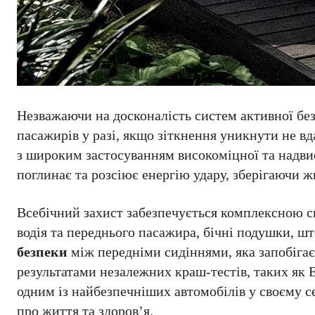
Незважаючи на досконалість систем активної бе
пасажирів у разі, якщо зіткнення уникнути не в
з широким застосуванням високоміцної та надвис
поглинає та розсіює енергію удару, зберігаючи 
Всебічний захист забезпечується комплексною 
водія та переднього пасажира, бічні подушки, шт
безпеки
між передніми сидіннями, яка запобігає
результатами незалежних краш-тестів, таких як
одним із найбезпечніших автомобілів у своєму се
про життя та здоров’я.