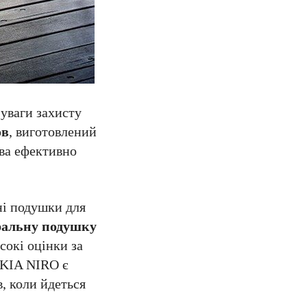
уваги захисту
ов
, виготовлений
ова ефективно
ні подушки для
ральну подушку
сокі оцінки за
 KIA NIRO є
в, коли йдеться