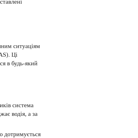
дставлені
ечним ситуаціям
AS). Ці
ся в будь-який
иків система
ає водія, а за
но дотримується