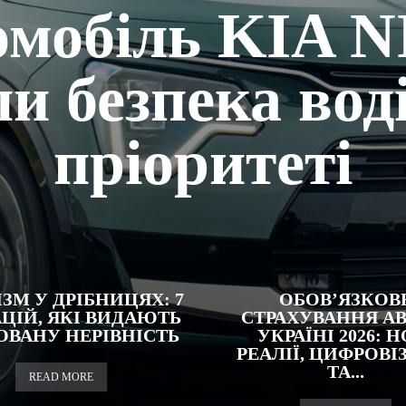
омобіль KIA N
и безпека вод
пріоритеті
ЗМ У ДРІБНИЦЯХ: 7
ОБОВ’ЯЗКОВ
ЦІЙ, ЯКІ ВИДАЮТЬ
СТРАХУВАННЯ АВ
ОВАНУ НЕРІВНІСТЬ
УКРАЇНІ 2026: Н
РЕАЛІЇ, ЦИФРОВІ
ТА...
READ MORE