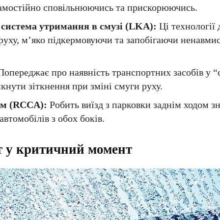
 самостійно сповільнюючись та прискорюючись.
а система утримання в смузі (LKA):
Ці технології
и руху, м’яко підкермовуючи та запобігаючи ненавми
опереджає про наявність транспортних засобів у “с
кнути зіткнення при зміні смуги руху.
ом (RCCA):
Робить виїзд з парковки заднім ходом з
томобілів з обох боків.
т у критичний момент