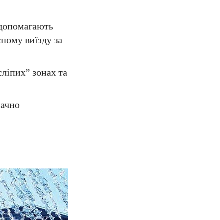
 допомагають
сному виїзду за
ліпих” зонах та
начно