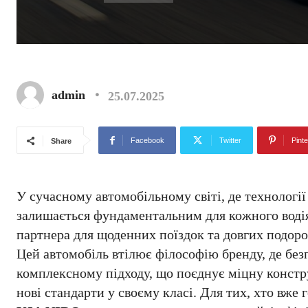
admin
25.07.2025
Facebook
Twitter
Pinte
Share
У сучасному автомобільному світі, де технологі
залишається фундаментальним для кожного водія
партнера для щоденних поїздок та довгих подор
Цей автомобіль втілює філософію бренду, де без
комплексному підходу, що поєднує міцну констр
нові стандарти у своєму класі. Для тих, хто вже