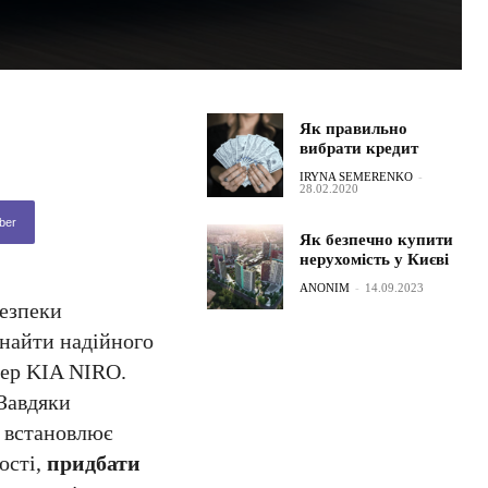
Як правильно
вибрати кредит
IRYNA SEMERENKO
-
28.02.2020
ber
Як безпечно купити
нерухомість у Києві
ANONIM
-
14.09.2023
безпеки
знайти надійного
вер KIA NIRO.
 Завдяки
O встановлює
ості,
придбати