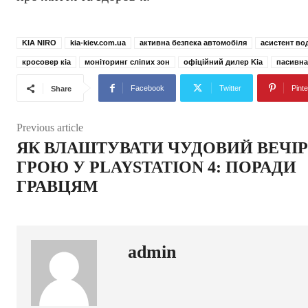
KIA NIRO
kia-kiev.com.ua
активна безпека автомобіля
асистент во
кросовер кіа
моніторинг сліпих зон
офіційний дилер Kia
пасивна
Facebook
Twitter
Pinte
Share
Previous article
ЯК ВЛАШТУВАТИ ЧУДОВИЙ ВЕЧІР
ГРОЮ У PLAYSTATION 4: ПОРАДИ
ГРАВЦЯМ
admin