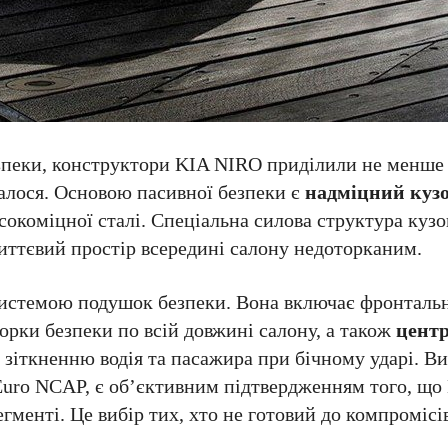
зпеки, конструктори KIA NIRO приділили не менше 
далося. Основою пасивної безпеки є
надміцний куз
окоміцної сталі. Спеціальна силова структура куз
життєвий простір всередині салону недоторканим.
системою подушок безпеки. Вона включає фронталь
орки безпеки по всій довжині салону, а також
цент
 зіткненню водія та пасажира при бічному ударі. Ви
 Euro NCAP, є об’єктивним підтвердженням того, що
гменті. Це вибір тих, хто не готовий до компромісі