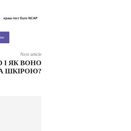
краш-тест Euro NCAP
ber
Next article
 І ЯК ВОНО
ЗА ШКІРОЮ?