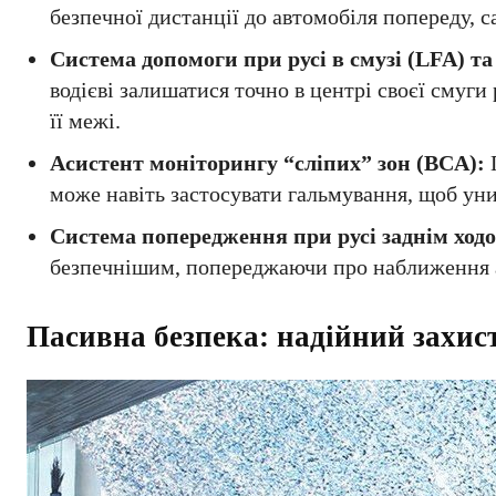
безпечної дистанції до автомобіля попереду,
Система допомоги при русі в смузі (LFA) т
водієві залишатися точно в центрі своєї смуг
її межі.
Асистент моніторингу “сліпих” зон (BCA):
П
може навіть застосувати гальмування, щоб уни
Система попередження при русі заднім ход
безпечнішим, попереджаючи про наближення ав
Пасивна безпека: надійний захис