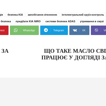
дія
безпека KIA
запобігання зіткненню
інтелектуальний круїз-контроль
 безпека
придбати KIA NIRO
системи безпеки ADAS
утримання в смузі
rest
WhatsApp
Telegram
VK
Vi
 ЗА
ЩО ТАКЕ МАСЛО CBD
ПРАЦЮЄ У ДОГЛЯДІ 