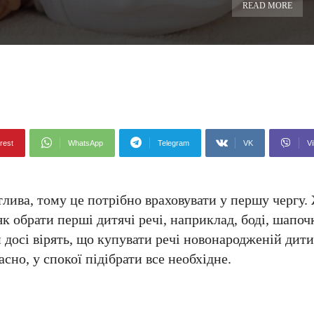
READ MORE
rest
WhatsApp
Telegram
VK
Vi
лива, тому це потрібно враховувати у першу чергу
к обрати перші дитячі речі, наприклад, боді, шапоч
 досі вірять, що купувати речі новонародженій дити
сно, у спокої підібрати все необхідне.