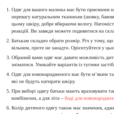
Одяг для вашого малюка має бути приємним на 
перевагу натуральним тканинам (шовку, бавовн
цьому шкіру, добре вбираючи вологу. Натоміс
реакцій. Ви завжди можете подивитися на скла
Батькам складно обрати розмір. Річ у тому, щ
вільним, проте не занадто. Орієнтуйтеся у ць
Обраний вами одяг має давати можливість дитин
зніматися. Уникайте варіантів із тугими засті
Одяг для новонародженого має бути м’яким та
які не будуть натирати шкіру.
При виборі одягу батьки мають враховувати та
комбінезон, а для літа –
боді для новонародже
Колір дитячого одягу також має значення, ад