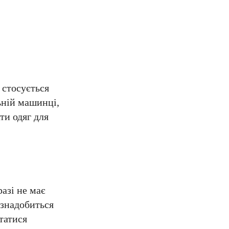
 стосується
ьній машинці,
ти одяг для
разі не має
 знадобиться
татися