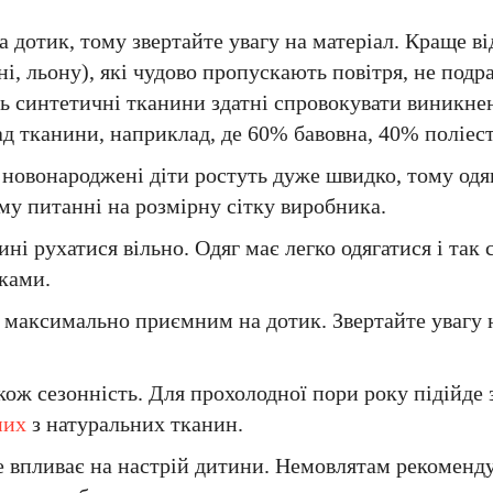
дотик, тому звертайте увагу на матеріал. Краще ві
і, льону), які чудово пропускають повітря, не под
ть синтетичні тканини здатні спровокувати виникне
д тканини, наприклад, де 60% бавовна, 40% поліест
о новонароджені діти ростуть дуже швидко, тому одя
ому питанні на розмірну сітку виробника.
і рухатися вільно. Одяг має легко одягатися і так 
бками.
 максимально приємним на дотик. Звертайте увагу н
кож сезонність. Для прохолодної пори року підійде
них
з натуральних тканин.
же впливає на настрій дитини. Немовлятам рекоменд