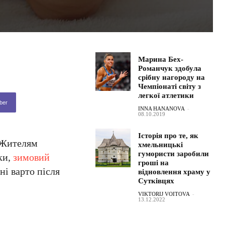
Марина Бех-
Романчук здобула
срібну нагороду на
Чемпіонаті світу з
легкої атлетики
ber
INNA HANANOVA
-
08.10.2019
Історія про те, як
. Жителям
хмельницькі
гумористи заробили
ки,
зимовий
гроші на
ні варто після
відновлення храму у
Сутківцях
VIKTORIJ VOITOVA
-
13.12.2022