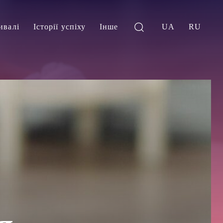
ивалі
Історії успіху
Інше
UA
RU