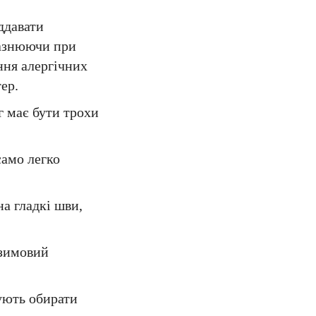
ддавати
разнюючи при
ння алергічних
ер.
г має бути трохи
само легко
а гладкі шви,
 зимовий
ують обирати