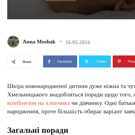
Anna Moshak
16.05.2024
Facebook
Twitter
Pinte
Share
Шкіра новонародженої дитини дуже ніжна та чут
Хмельницького знадобляться поради щодо того, я
комбінезон на хлопчика
чи дівчинку. Одні батьки
народження, проте більшість обирає варіант завча
Загальні поради