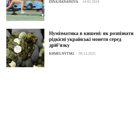
INNA HANANOVA
-
14.02.2019
Нумізматика в кишені: як розпізнати
рідкісні українські монети серед
дріб’язку
KHMELNYTSKI
-
08.12.2025