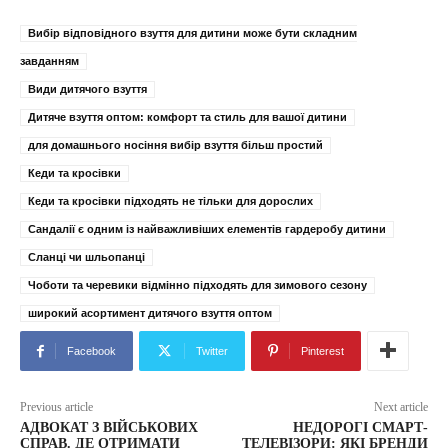
Вибір відповідного взуття для дитини може бути складним
завданням
Види дитячого взуття
Дитяче взуття оптом: комфорт та стиль для вашої дитини
для домашнього носіння вибір взуття більш простий
Кеди та кросівки
Кеди та кросівки підходять не тільки для дорослих
Сандалії є одним із найважливіших елементів гардеробу дитини
Сланці чи шльопанці
Чоботи та черевики відмінно підходять для зимового сезону
широкий асортимент дитячого взуття оптом
Facebook
Twitter
Pinterest
Previous article
Next article
АДВОКАТ З ВІЙСЬКОВИХ
НЕДОРОГІ СМАРТ-
СПРАВ. ДЕ ОТРИМАТИ
ТЕЛЕВІЗОРИ: ЯКІ БРЕНДИ