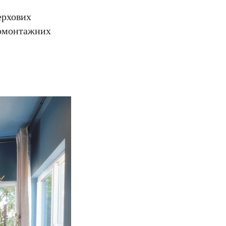
ерхових
ромонтажних