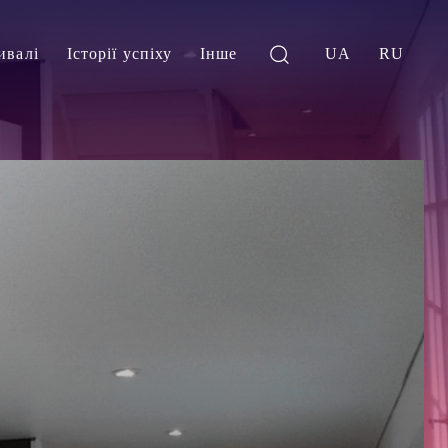
ивалі
Історії успіху
Інше
UA
RU