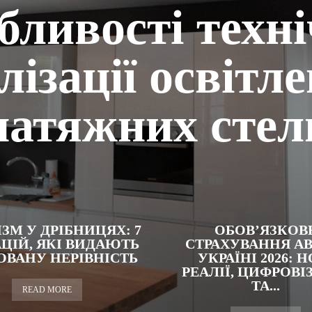
бливості техні
лізації освітл
натяжних стел
ЗМ У ДРІБНИЦЯХ: 7
ОБОВ’ЯЗКОВ
ЦІЙ, ЯКІ ВИДАЮТЬ
СТРАХУВАННЯ АВ
ОВАНУ НЕРІВНІСТЬ
УКРАЇНІ 2026: Н
РЕАЛІЇ, ЦИФРОВІ
ТА...
READ MORE