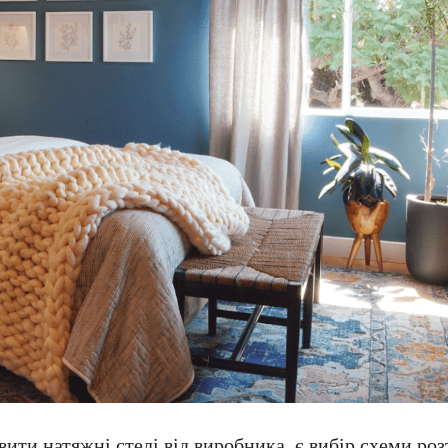
ити натяжні стелі від виробника, є вибір схеми ро