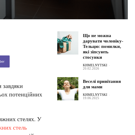
Що не можна
дарувати чоловіку-
Тельцю: помилки,
які зіпсують
стосунки
ber
KHMELNYTSKI
-
20.02.2026
Веселі привітання
и завдяки
для мами
тьох потенційних
KHMELNYTSKI
-
19.06.2025
тяжних стелях. У
жних стель