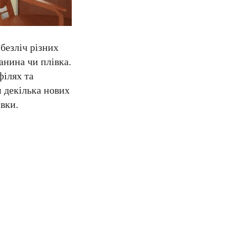
безліч різних
анина чи плівка.
філях та
 декілька нових
вки.