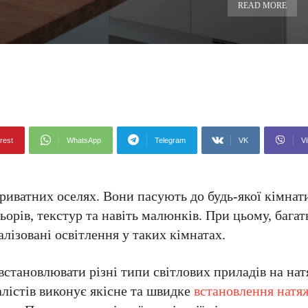
READ MORE
rest
WhatsApp
Telegram
VK
Vi
риватних оселях. Вони пасують до будь-якої кімнат
орів, текстур та навіть малюнків. При цьому, бага
лізовані освітлення у таких кімнатах.
встановлювати різні типи світлових приладів на на
лістів виконує якісне та швидке
встановлення натя