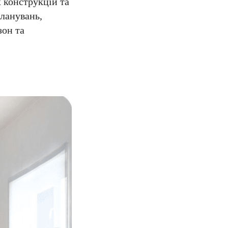
х конструкцій та
планувань,
зон та