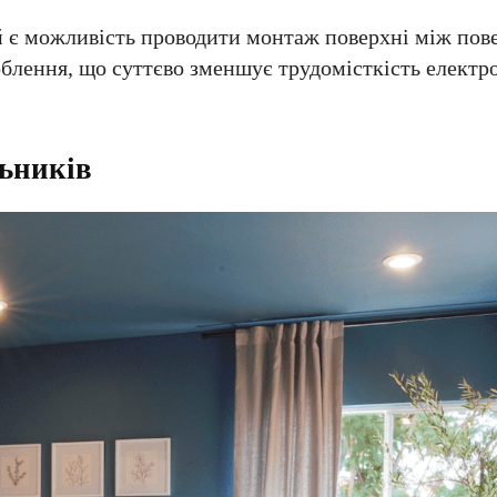
й є можливість проводити монтаж поверхні між пов
облення, що суттєво зменшує трудомісткість елект
льників