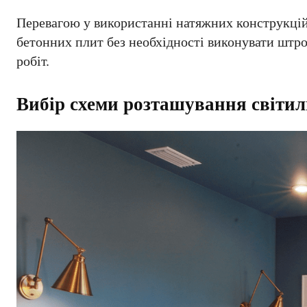
Перевагою у використанні натяжних конструкці
бетонних плит без необхідності виконувати штр
робіт.
Вибір схеми розташування світи