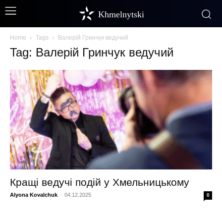
Khmelnytski
Home
Tags
Валерій Гринчук ведучий
Tag: Валерій Гринчук ведучий
Кращі ведучі подій у Хмельницькому
Alyona Kovalchuk
-
04.12.2025
0