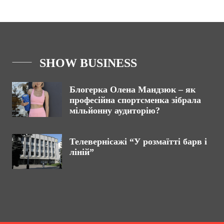
SHOW BUSINESS
Блогерка Олена Мандзюк – як
професійна спортсменка зібрала
мільйонну аудиторію?
Телевернісажі “У розмаїтті барв і
ліній”