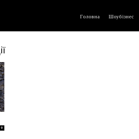
Головна
Шоубізнес
ії
0