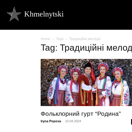
Khmelnytski
Home
Tags
Традиційні мелодії
Tag: Традиційні мелод
Фольклорний гурт “Родина”
Iryna Popova
-
10.04.2024