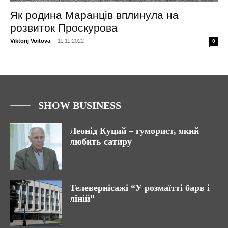
Як родина Маранців вплинула на
розвиток Проскурова
Viktorij Voitova
-
11.11.2022
0
SHOW BUSINESS
Леонід Куций – гуморист, який
любить сатиру
Телевернісажі “У розмаїтті барв і
ліній”