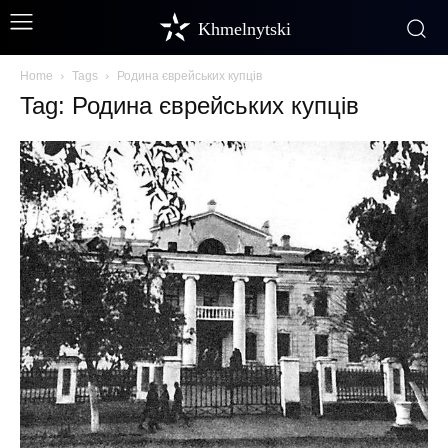
Khmelnytski
Home
Tags
Родина єврейських купців
Tag: Родина єврейських купців