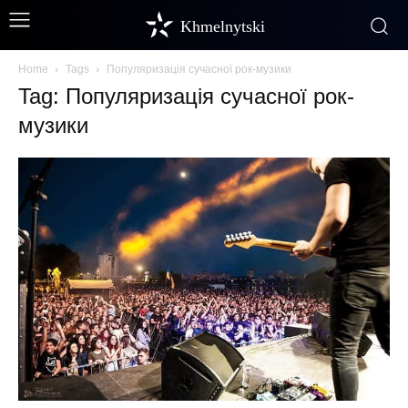
Khmelnytski
Home
Tags
Популяризація сучасної рок-музики
Tag: Популяризація сучасної рок-
музики