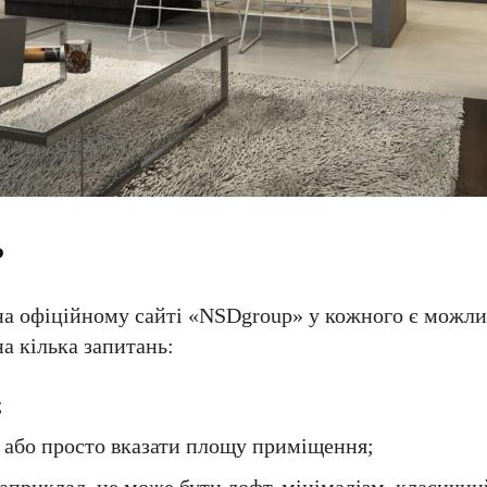
?
а офіційному сайті «NSDgroup» у кожного є можлив
на кілька запитань:
;
 або просто вказати площу приміщення;