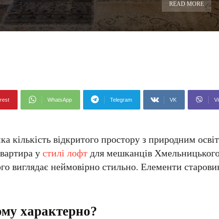
READ MORE
rest
WhatsApp
Telegram
VK
Vi
ика кількість відкритого простору з природним осві
квартира у
стилі лофт
для мешканців Хмельницького
чого виглядає неймовірно стильно. Елементи старов
ому характерно?