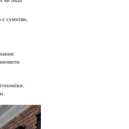
й чи інші
 є сумніви,
имання
замовити
ргономіки.
и.