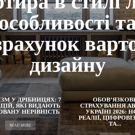
тира в стилі 
особливості т
зрахунок варто
дизайну
ЗМ У ДРІБНИЦЯХ: 7
ОБОВ’ЯЗКОВ
ЦІЙ, ЯКІ ВИДАЮТЬ
СТРАХУВАННЯ АВ
ОВАНУ НЕРІВНІСТЬ
УКРАЇНІ 2026: Н
РЕАЛІЇ, ЦИФРОВІ
ТА...
READ MORE