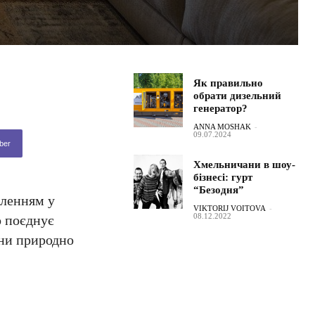
Як правильно
обрати дизельний
генератор?
ANNA MOSHAK
-
09.07.2024
ber
Хмельничани в шоу-
бізнесі: гурт
“Безодня”
тленням у
VIKTORIJ VOITOVA
-
08.12.2022
 поєднує
ини природно