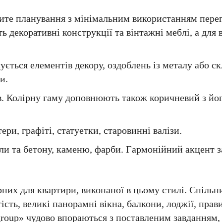
рите планування з мінімальним використанням пере
 декоративні конструкції та вінтажні меблі, а для 
ється елементів декору, оздоблень із металу або скл
и.
ів. Колірну гаму доповнюють також коричневий з йог
ри, графіті, статуетки, старовинні валізи.
гли та бетону, каменю, фарби. Гармонійний акцент 
рних для квартири, виконаної в цьому стилі. Спіль
ість, великі панорамні вікна, балкони, лоджії, прав
group» чудово впораються з поставленим завданням,