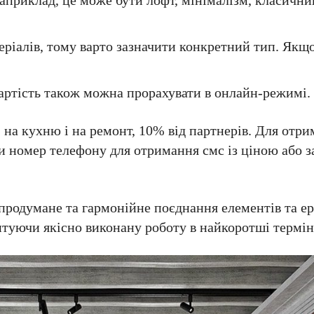
Наприклад, це може бути лофт, мінімалізм, класични
еріалів, тому варто зазначити конкретний тип. Якщо
вартість також можна прорахувати в онлайн-режимі.
на кухню і на ремонт, 10% від партнерів. Для отр
ати номер телефону для отримання смс із ціною або 
 продумане та гармонійне поєднання елементів та е
нтуючи якісно виконану роботу в найкоротші термін