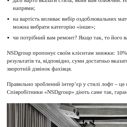
далі варто вказати стиль, який вам ближчий. 
напрями;
на вартість впливає вибір оздоблювальних мат
можна вибрати категорію «інше»;
чи потрібний вам ремонт? Якщо так, то його 
NSDgroup пропонує своїм клієнтам знижки: 10% 
результатів та, відповідно, суми достатньо вказ
зворотній дзвінок фахівця.
Правильно зроблений інтер’єр у стилі лофт – це
Співробітники «NSDgroup» діють саме так, гара