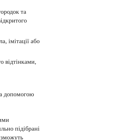
городок та
відкритого
а, імітації або
о відтінками,
за допомогою
ними
ильно підібрані
 зможуть