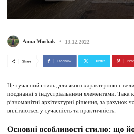
Anna Moshak
13.12.2022
Facebook
Twitter
Pinte
Share
Це сучасний стиль, для якого характерною є вел
поєднанні з індустріальними елементами. Така 
різноманітні архітектурні рішення, за рахунок 
вплітаються у сучасність та практичність.
Основні особливості стилю: що й