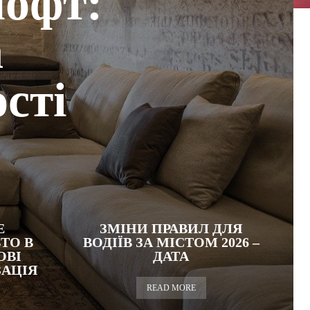
лофт:
а
сті
Е
ЗМІНИ ПРАВИЛ ДЛЯ
ТО В
ВОДІЇВ ЗА МІСТОМ 2026 –
ОВІ
ДАТА
ЗАЦІЯ
READ MORE